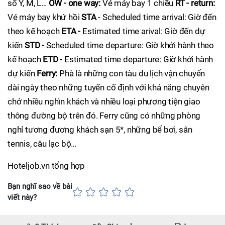
số Y, M, L…
OW - one way:
Vé máy bay 1 chiều
RT - return:
Vé máy bay khứ hồi
STA
- Scheduled time arrival: Giờ đến
theo kế hoạch
ETA -
Estimated time arival: Giờ đến dự
kiến
STD -
Scheduled time departure: Giờ khởi hành theo
kế hoạch
ETD -
Estimated time departure: Giờ khởi hành
dự kiến
Ferry:
Phà là những con tàu du lịch vận chuyển
dài ngày theo những tuyến cố định với khả năng chuyên
chở nhiều nghìn khách và nhiều loại phương tiện giao
thông đường bộ trên đó. Ferry cũng có những phòng
nghỉ tương đương khách sạn 5*, những bể bơi, sân
tennis, câu lạc bộ…
Hoteljob.vn tổng hợp
Bạn nghĩ sao về bài
viết này?