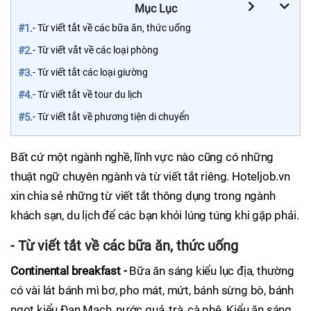
Mục Lục
#1.
- Từ viết tắt về các bữa ăn, thức uống
#2.
- Từ viết vắt về các loại phòng
#3.
- Từ viết tắt các loại giường
#4.
- Từ viết tắt về tour du lịch
#5.
- Từ viết tắt về phương tiện di chuyển
Bất cứ một ngành nghề, lĩnh vực nào cũng có những
thuật ngữ chuyên ngành và từ viết tắt riêng. Hoteljob.vn
xin chia sẻ những từ viết tắt thông dụng trong ngành
khách sạn, du lịch để các bạn khỏi lúng túng khi gặp phải.
- Từ viết tắt về các bữa ăn, thức uống
Continental breakfast -
Bữa ăn sáng kiểu lục địa, thường
có vài lát bánh mì bơ, pho mát, mứt, bánh sừng bò, bánh
ngọt kiểu Đan Mạch, nước quả, trà, cà phê. Kiểu ăn sáng