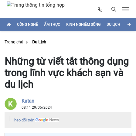
CÔNG NGHỆ
ẨM THỰC
KINH NGHIỆM SỐNG
DU LỊCH
HÌNH
Trang chủ
Du Lịch
Những từ viết tắt thông dụng
trong lĩnh vực khách sạn và
du lịch
Katan
08:11 29/05/2024
Theo dõi trên