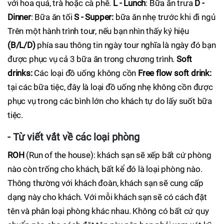
với hoa quả, trà hoặc cà phê.
L - Lunch
: Bữa ăn trưa
D -
Dinner
: Bữa ăn tối
S - Supper:
bữa ăn nhẹ trước khi đi ngủ
Trên một hành trình tour, nếu bạn nhìn thấy ký hiệu
(B/L/D)
phía sau thông tin ngày tour nghĩa là ngày đó bạn
được phục vụ cả 3 bữa ăn trong chương trình.
Soft
drinks
:
Các loại đồ uống không cồn
Free flow soft drink:
tại các bữa tiệc, đây là loại đồ uống nhẹ không cồn được
phục vụ trong các bình lớn cho khách tự do lấy suốt bữa
tiệc.
- Từ viết vắt về các loại phòng
ROH
(Run of the house): khách sạn sẽ xếp bất cứ phòng
nào còn trống cho khách, bất kể đó là loại phòng nào.
Thông thường với khách đoàn, khách sạn sẽ cung cấp
dạng này cho khách. Với mỗi khách sạn sẽ có cách đặt
tên và phân loại phòng khác nhau. Không có bất cứ quy