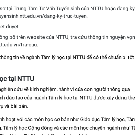
ồ sơ tại Trung Tâm Tư Vấn Tuyển sinh của NTTU hoặc đăng ký
tuyensinh.ntt.edu.vn/dang-ky-truc-tuyen.
ét duyệt.
ông bố trên website của NTTU, tra cứu thông tin nguyện vọ
tt.edu.vn/tra-cuu.
 thông tin về ngành Tâm lý học tại NTTU để có thể chuẩn bị tốt
học tại NTTU
nghiên cứu về kinh nghiệm, hành vi của con người thông qua
rình đào tạo của ngành Tâm lý học tại NTTU được xây dựng th
ụ và bài bản.
inh hoạt với các môn học cơ bản như Giáo dục Tâm lý học, Tâm
ng, Tâm lý học Cộng đồng và các môn học chuyên ngành như 