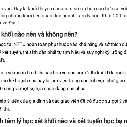
n văn: Đây là khối thi yêu cầu điểm số ưu tiên cao hơn so với
trong những khối liên quan đến ngành Tâm lý học. Khối C00 b
và Địa lí.
i khối nào nên và không nên?
học tại NTTU hoàn toàn phụ thuộc vào khả năng và sở thích c
ý xét tuyển, thí sinh cần phải tự tìm hiểu và suy nghĩ kỹ lưỡng 
ất.
ọc và muốn tìm hiểu sâu hơn về con người, thì khối D là một 
n có kế hoạch sau này là làm việc trong các lĩnh vực như giáo
 B00 cũng là một sự lựa chọn đáng cân nhắc.
hảo ý kiến của gia đình và các giáo viên để có được sự gợi ý v
 thi.
 tâm lý học xét khối nào và xét tuyển học bạ r