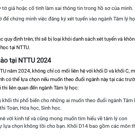
tờ giả hoặc cố tình làm sai thông tin trong hồ sơ của mình.
 tờ để chứng minh việc đăng ký xét tuyển vào ngành Tâm lý h
c quy định trên, thì sẽ bị loại khỏi danh sách xét tuyển và khô
 học tại NTTU.
nào tại NTTU 2024
TU năm 2024, không chỉ có mối liên hệ với khối D và khối C, 
inh có thể lựa chọn nếu muốn theo đuổi ngành này tại các trư
 thi liên quan đến ngành Tâm lý học:
 khối thi phổ biến cho những ai muốn theo đuổi ngành Tâm 
hi Toán, Hóa học, Sinh học.
ê với kinh tế và cũng mong muốn tìm hiểu về tâm lý con
sự lựa chọn không tồi cho bạn. Khối D14 bao gồm các môn t