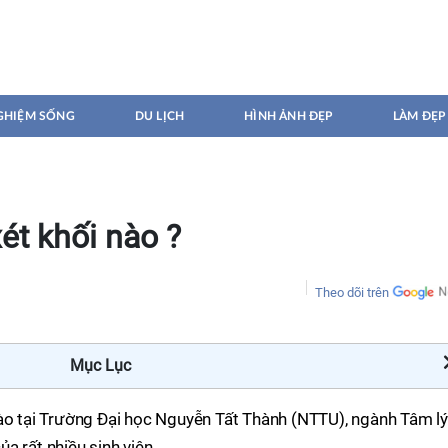
GHIỆM SỐNG
DU LỊCH
HÌNH ẢNH ĐẸP
LÀM ĐẸP
ét khối nào ?
Theo dõi trên
Mục Lục
nào tại Trường Đại học Nguyễn Tất Thành (NTTU), ngành Tâm lý
a rất nhiều sinh viên.