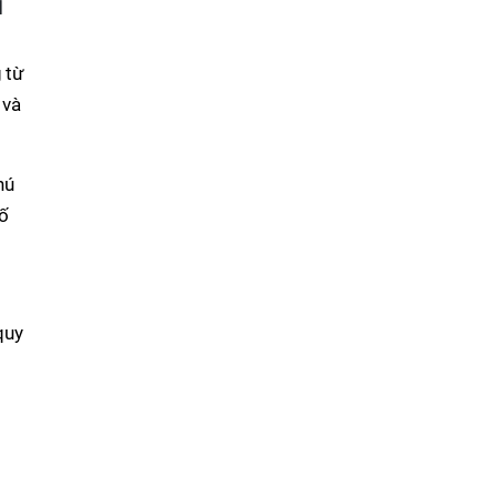
i
 từ
 và
hú
số
quy