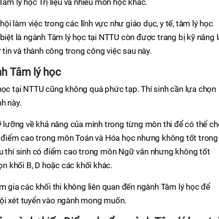
Tâm lý học Trị liệu và nhiều môn học khác.
 hội làm việc trong các lĩnh vực như giáo dục, y tế, tâm lý học
 biệt là ngành Tâm lý học tại NTTU còn được trang bị kỹ năng 
ự tin và thành công trong công việc sau này.
nh Tâm lý học
học tại NTTU cũng không quá phức tạp. Thí sinh cần lựa chọn
h này.
kỹ lưỡng về khả năng của mình trong từng môn thi để có thể c
 có điểm cao trong môn Toán và Hóa học nhưng không tốt trong
ếu thí sinh có điểm cao trong môn Ngữ văn nhưng không tốt
họn khối B, D hoặc các khối khác.
am gia các khối thi không liên quan đến ngành Tâm lý học để
hội xét tuyển vào ngành mong muốn.