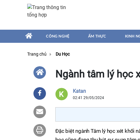
CÔNG NGHỆ
ẨM THỰC
KINH N
Trang chủ
Du Học
Ngành tâm lý học x
Katan
02:41 29/05/2024
Đặc biệt ngành Tâm lý học xét khối 
học cũng đang thu hút sự quan tâm củ