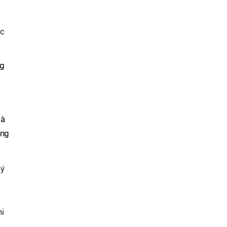
ọc
ng
mà
ờng
lý
hi