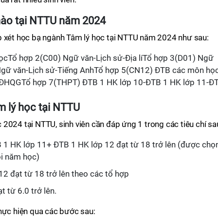
nào tại NTTU năm 2024
p xét học bạ ngành Tâm lý học tại NTTU năm 2024 như sau:
ọcTổ hợp 2(C00) Ngữ văn-Lịch sử-Địa líTổ hợp 3(D01) Ngữ
Ngữ văn-Lịch sử-Tiếng AnhTổ hợp 5(CN12) ĐTB các môn họ
 ĐHQGTổ hợp 7(THPT) ĐTB 1 HK lớp 10-ĐTB 1 HK lớp 11-Đ
m lý học tại NTTU
2024 tại NTTU, sinh viên cần đáp ứng 1 trong các tiêu chí sa
1 HK lớp 11+ ĐTB 1 HK lớp 12 đạt từ 18 trở lên (được chọ
ỗi năm học)
2 đạt từ 18 trở lên theo các tổ hợp
 từ 6.0 trở lên.
hực hiện qua các bước sau: