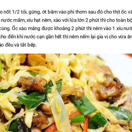
o nốt 1/2 tỏi, gừng, ớt băm vào phi thơm sau đó cho thịt ốc v
 nước mắm, xíu hạt nêm, xào với lửa lớn 2 phút thì cho toàn b
cùng. Ốc xào măng được khoảng 2 phút thì nêm vào 1 xíu nư
ho đến khi nước cạn gần hết thì nêm nếm lại gia vị cho vừa ăn
ảo đều và tắt bếp.