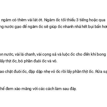
 ngâm có thêm vài lát ớt. Ngâm ốc tối thiểu 3 tiếng hoặc qua
ng nước gạo để ngâm ốc sẽ giúp ốc nhanh nhả hết bụi bẩn hơ
n nước, vài lá chanh, vài cọng sả và luộc ốc cho đến khi bong
y thịt ốc, bỏ phần đuôi ốc và vỏ.
o chặt đuôi ốc, đập dập nhẹ vỏ ốc rồi lấy phần thịt ốc. Rửa s
.
ó thể đem xào măng với các cách làm sau đây.