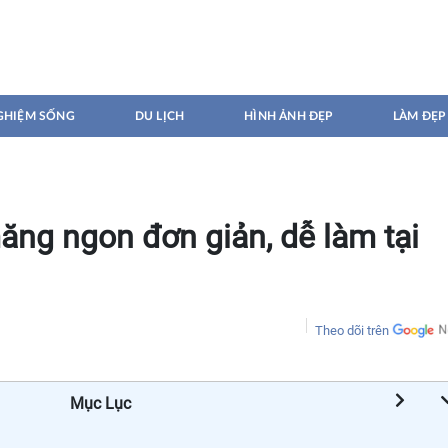
GHIỆM SỐNG
DU LỊCH
HÌNH ẢNH ĐẸP
LÀM ĐẸP
ng ngon đơn giản, dễ làm tại
Theo dõi trên
Mục Lục