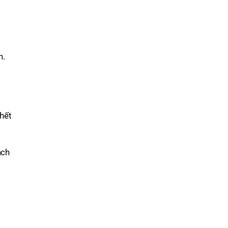
n.
 hết
ạch