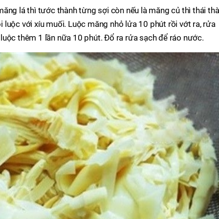
ăng lá thì tước thành từng sợi còn nếu là măng củ thì thái th
luộc với xíu muối. Luộc măng nhỏ lửa 10 phút rồi vớt ra, rửa
luộc thêm 1 lần nữa 10 phút. Đổ ra rửa sạch để ráo nước.