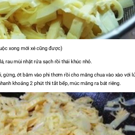
 luộc xong mới xé cũng được)
á, rau mùi nhặt rửa sạch rồi thái khúc nhỏ.
i, gừng, ớt băm vào phi thơm rồi cho măng chua vào xào với l
nhanh khoảng 2 phút thì tắt bếp, múc măng ra bát riêng.