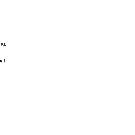
ng,
hật