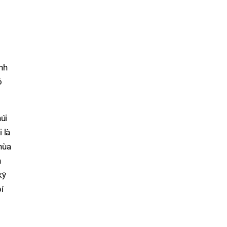
ảnh
ỏ
úi
 là
hùa
n
kỳ
í