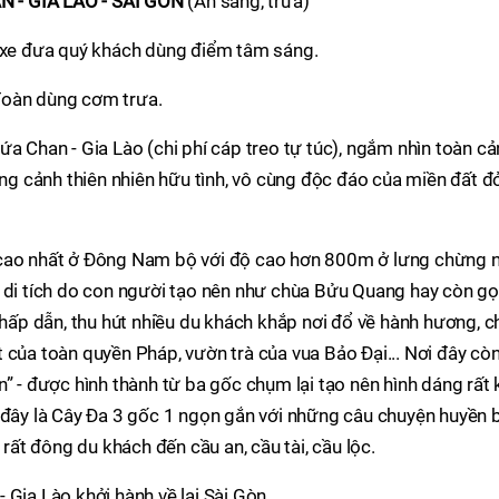
 - GIA LÀO - SÀI GÒN
(Ăn sáng, trưa)
, xe đưa quý khách dùng điểm tâm sáng.
đoàn dùng cơm trưa.
ứa Chan - Gia Lào (chi phí cáp treo tự túc), ngắm nhìn toàn c
ắng cảnh thiên nhiên hữu tình, vô cùng độc đáo của miền đất đ
 cao nhất ở Đông Nam bộ với độ cao hơn 800m ở lưng chừng n
 di tích do con người tạo nên như chùa Bửu Quang hay còn gọi
h hấp dẫn, thu hút nhiều du khách khắp nơi đổ về hành hương, c
 của toàn quyền Pháp, vườn trà của vua Bảo Đại... Nơi đây cò
” - được hình thành từ ba gốc chụm lại tạo nên hình dáng rất 
 đây là Cây Đa 3 gốc 1 ngọn gắn với những câu chuyện huyền b
 rất đông du khách đến cầu an, cầu tài, cầu lộc.
 Gia Lào khởi hành về lại Sài Gòn.