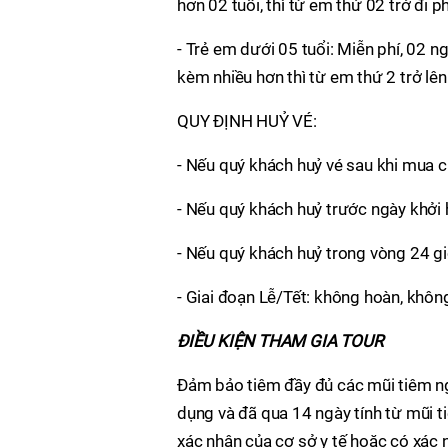
hơn 02 tuổi, thì từ em thứ 02 trở đi 
- Trẻ em dưới 05 tuổi: Miễn phí, 02 n
kèm nhiều hơn thì từ em thứ 2 trở lên
QUY ĐỊNH HUỶ VÉ:
- Nếu quý khách huỷ vé sau khi mua ch
- Nếu quý khách huỷ trước ngày khởi 
- Nếu quý khách huỷ trong vòng 24 giờ
- Giai đoạn Lễ/Tết: không hoàn, không
ĐIỀU KIỆN THAM GIA TOUR
Đảm bảo tiêm đầy đủ các mũi tiêm ng
dụng và đã qua 14 ngày tính từ mũi 
xác nhận của cơ sở y tế hoặc có xác 