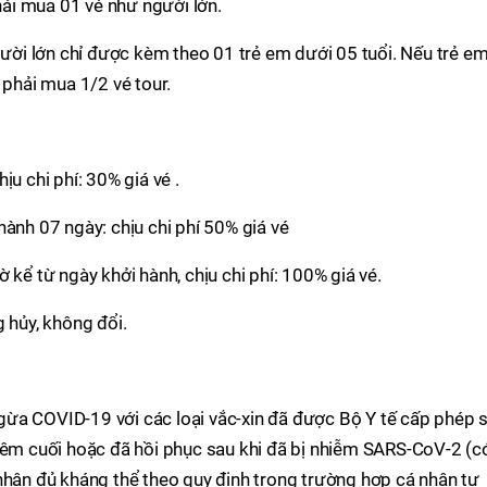
phải mua 01 vé như người lớn.
gười lớn chỉ được kèm theo 01 trẻ em dưới 05 tuổi. Nếu trẻ em
 phải mua 1/2 vé tour.
ịu chi phí: 30% giá vé .
hành 07 ngày: chịu chi phí 50% giá vé
 kể từ ngày khởi hành, chịu chi phí: 100% giá vé.
 hủy, không đổi.
ừa COVID-19 với các loại vắc-xin đã được Bộ Y tế cấp phép 
tiêm cuối hoặc đã hồi phục sau khi đã bị nhiễm SARS-CoV-2 (c
nhận đủ kháng thể theo quy định trong trường hợp cá nhân tự