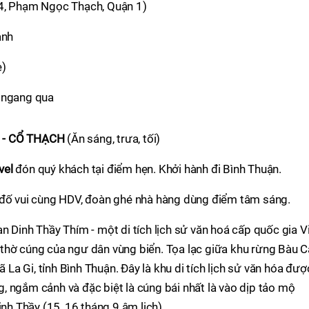
 4, Phạm Ngọc Thạch, Quận 1)
anh
e)
i ngang qua
M - CỔ THẠCH
(Ăn sáng, trưa, tối)
vel
đón quý khách tại điểm hẹn. Khởi hành đi Bình Thuận.
 đố vui cùng HDV, đoàn ghé nhà hàng dùng điểm tâm sáng.
n Dinh Thầy Thím - một di tích lịch sử văn hoá cấp quốc gia V
thờ cúng của ngư dân vùng biển. Tọa lạc giữa khu rừng Bàu C
ã La Gi, tỉnh Bình Thuận. Đây là khu di tích lịch sử văn hóa đượ
 ngắm cảnh và đặc biệt là cúng bái nhất là vào dịp tảo mộ
inh Thầy (15, 16 tháng 9 âm lịch).