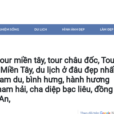
GHIỆM SỐNG
DU LỊCH
HÌNH ẢNH ĐẸP
LÀM ĐẸP
 tour miền tây, tour châu đốc, Tou
h Miền Tây, du lịch ở đâu đẹp nhấ
 nam du, bình hưng, hành hương
am hải, cha diệp bạc liêu, đồng
An,
Theo dõi trên