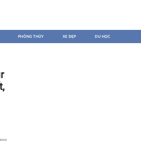
PHÒNG THỦY
XE ĐẸP
DU HỌC
r
t,