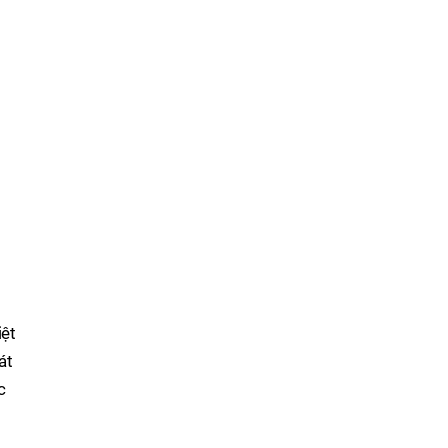
iệt
át
c