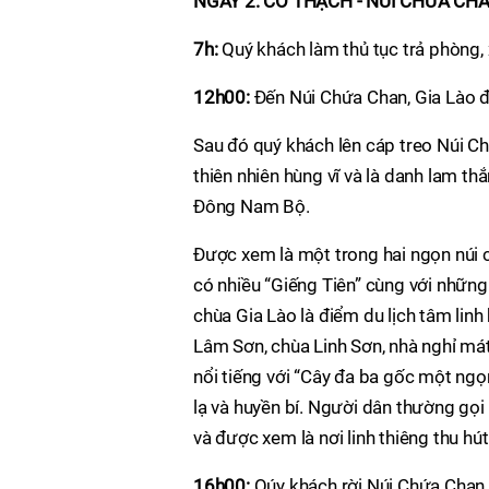
NGÀY 2: CỔ THẠCH - NÚI CHỨA CHAN
7h:
Quý khách làm thủ tục trả phòng
12h00:
Đến Núi Chứa Chan, Gia Lào 
Sau đó quý khách lên cáp treo Núi Ch
thiên nhiên hùng vĩ và là danh lam th
Đông Nam Bộ.
Được xem là một trong hai ngọn núi
có nhiều “Giếng Tiên” cùng với những
chùa Gia Lào là điểm du lịch tâm lin
Lâm Sơn, chùa Linh Sơn, nhà nghỉ mát
nổi tiếng với “Cây đa ba gốc một ngọn
lạ và huyền bí. Người dân thường gọi
và được xem là nơi linh thiêng thu hút
16h00:
Qúy khách rời Núi Chứa Chan -