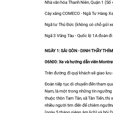
Nhà văn hóa Thanh Niên, Quận 1 (Số
Cây xăng COMECO - Ngã Tư Hàng X
Ngã tư Thủ Đức (không có chỗ gửi x
Ngã 3 Vũng Tàu - Quốc lộ 1A đoàn đ
NGÀY 1: SÀI GÒN - DINH THẦY THÍ
06h00:
Xe và hướng dẫn viên Montra
Trên đường đi quý khách sẽ giao lưu
Đoàn tiếp tục di chuyển đến tham qua
Nam, là một trong những tín ngưỡng 
thuộc thôn Tam Tân, xã Tân Tiến, thị x
nhiều người tìm đến để chiêm ngưỡng,
(ngày 5 tháng giêng âm lịch) và hội D