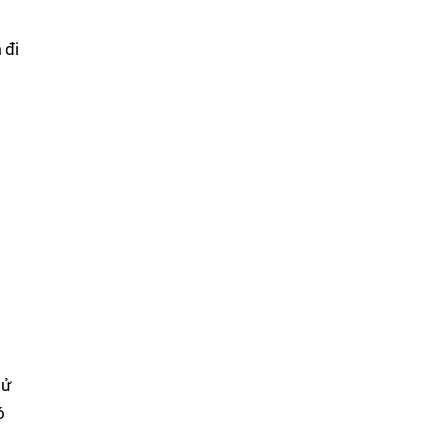
 đi
sử
ó