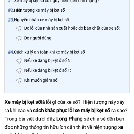
#1.
Xe máy bị kẹt số có nguy hiểm đến tính mạng?
#2.
Hiện tượng xe máy bị kẹt số
#3.
Nguyên nhân xe máy bị kẹt số
Do lỗi của nhà sản xuất hoặc do bản chất của xe số:
Do người dùng:
#4.
Cách xử lý an toàn khi xe máy bị kẹt số
Nếu xe đang bị kẹt ở số N:
Nếu xe đang bị kẹt ở số 1:
Khi muốn giảm số:
Xe máy bị kẹt số
là lỗi gì của xe số?. Hiện tượng này xảy
ra khi nào và
cách khắc phục lỗi xe máy bị kẹt số
ra sao?.
Trong bài viết dưới đây,
Long Phụng
sẽ chia sẻ đến bạn
đọc những thông tin hữu ích cần thiết về hiện tượng
xe