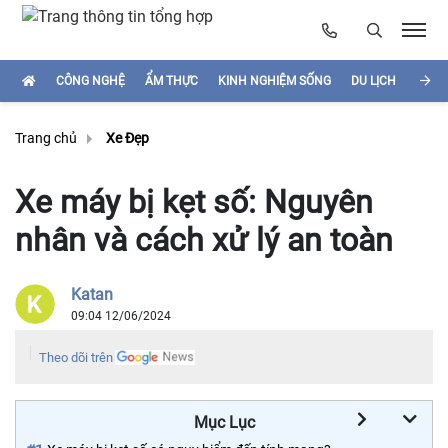
CÔNG NGHỆ
ẨM THỰC
KINH NGHIỆM SỐNG
DU LỊCH
HÌNH
Trang chủ
Xe Đẹp
Xe máy bị kẹt số: Nguyên
nhân và cách xử lý an toàn
Katan
09:04 12/06/2024
Theo dõi trên
Mục Lục