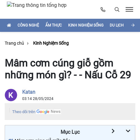
CÔNG NGHỆ
ẨM THỰC
KINH NGHIỆM SỐNG
DU LỊCH
HÌNH
Trang chủ
Kinh Nghiệm Sống
Mâm cơm cúng giỗ gồm
những món gì? - - Nấu Cỗ 29
Katan
03:14 28/05/2024
Theo dõi trên
Mục Lục