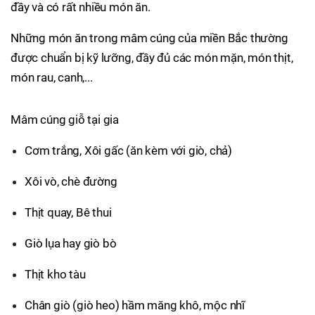
đầy và có rất nhiều món ăn.
Những món ăn trong mâm cúng của miền Bắc thường
được chuẩn bị kỹ lưỡng, đầy đủ các món mặn, món thịt,
món rau, canh,...
Mâm cúng giỗ tại gia
Cơm trắng, Xôi gấc (ăn kèm với giò, chả)
Xôi vò, chè đường
Thịt quay, Bê thui
Giò lụa hay giò bò
Thịt kho tàu
Chân giò (giò heo) hầm măng khô, mộc nhĩ