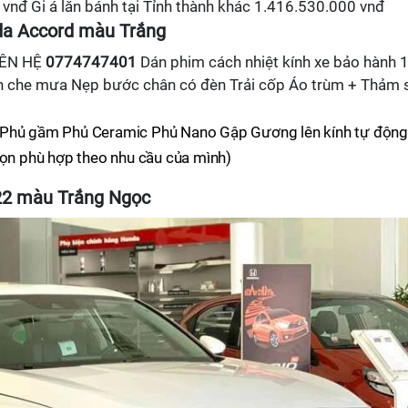
 vnđ Gi á lăn bánh tại Tỉnh thành khác 1.416.530.000 vnđ
da Accord màu Trắng
ÊN HỆ
0774747401
Dán phim cách nhiệt kính xe bảo hành 
n che mưa Nẹp bước chân có đèn Trải cốp Áo trùm + Thảm 
m Phủ gầm Phủ Ceramic Phủ Nano Gập Gương lên kính tự động
họn phù hợp theo nhu cầu của mình)
22 màu Trắng Ngọc