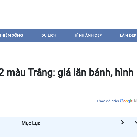
GHIỆM SỐNG
DU LỊCH
HÌNH ẢNH ĐẸP
LÀM ĐẸP
 màu Trắng: giá lăn bánh, hình
Theo dõi trên
Mục Lục