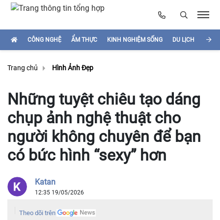
CÔNG NGHỆ
ẨM THỰC
KINH NGHIỆM SỐNG
DU LỊCH
HÌNH
Trang chủ
Hình Ảnh Đẹp
Những tuyệt chiêu tạo dáng
chụp ảnh nghệ thuật cho
người không chuyên để bạn
có bức hình “sexy” hơn
Katan
12:35 19/05/2026
Theo dõi trên