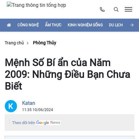
CÔNG NGHỆ
ẨM THỰC
KINH NGHIỆM SỐNG
DU LỊCH
HÌNH
Trang chủ
Phòng Thủy
Mệnh Số Bí ẩn của Năm
2009: Những Điều Bạn Chưa
Biết
Katan
11:35 10/06/2024
Theo dõi trên