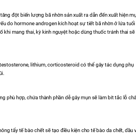
làm tăng đột biến lượng bã nhờn sản xuất ra dẫn đến xuất hiện m
ếu do hormone androgen kích hoạt sự tiết bã nhờn ở lứa tuổi
t tố khi mang thai, kỳ kinh nguyệt hoặc dùng thuốc tránh thai sẽ
testosterone, lithium, corticosteroid có thể gây tác dụng phụ
i.
g phù hợp, chứa thành phần dễ gây mụn sẽ làm bít tắc lỗ ch
g tẩy tế bào chết sẽ tạo điều kiện cho tế bào da chết, dầu 