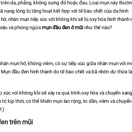
trên da, phẳng, không sưng đỏ hoặc đau. Loại mụn này thườ
bã nang lông bị tăng hoạt kết hợp với tế bào chết của da hình
 hở, nhân mụn tiếp xúc với không khí sẽ bị oxy hóa hình thành 
 hiệu và phòng ngừa
mụn đầu đen ở mũi
như thế nào?
nhân mụn hở, không viêm, có sự tiếp xúc giữa nhân mụn với m
. Mụn đầu đen hình thành do tế bào chết và bã nhờn dư thừa 
ếp xúc với không khí sẽ xảy ra quá trình oxy hóa và chuyển san
rị kịp thời, có thể khiến mụn lan rộng, to dần, viêm và chuyển
1)
en trên mũi