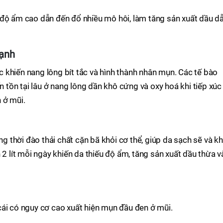
 độ ẩm cao dẫn đến đổ nhiều mô hôi, làm tăng sản xuất dầu d
mạnh
 khiến nang lông bít tắc và hình thành nhân mụn. Các tế bào
n tồn tại lâu ở nang lông dần khô cứng và oxy hoá khi tiếp xúc
 ở mũi.
thời đào thải chất cặn bã khỏi cơ thể, giúp da sạch sẽ và k
 2 lít mỗi ngày khiến da thiếu độ ẩm, tăng sản xuất dầu thừa v
cái có nguy cơ cao xuất hiện mụn đầu đen ở mũi.