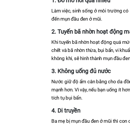
1. Đổ mồ hôi quá nhiều
Làm việc, sinh sống ở môi trường có
đến mụn đầu đen ở mũi.
2. Tuyến bã nhờn hoạt động 
Khi tuyến bã nhờn hoạt động quá mức
chết và bã nhờn thừa, bụi bẩn, vi khuẩ
không khí, sẽ hình thành mụn đầu đen
3. Không uống đủ nước
Nước giữ độ ẩm cân bằng cho da đồng 
mạnh hơn. Vì vậy, nếu bạn uống ít hơn
tích tụ bụi bẩn.
4. Di truyền
Ba mẹ bị mụn đầu đen ở mũi thì con 