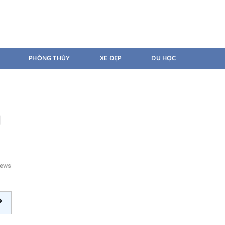
PHÒNG THỦY
XE ĐẸP
DU HỌC
g