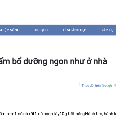
GHIỆM SỐNG
DU LỊCH
HÌNH ẢNH ĐẸP
LÀM ĐẸP
ấm bổ dưỡng ngon như ở nhà
Theo dõi trên
 rơm1 củ cà rốt1 củ hành tây10g bột năngHành tím, hành lá