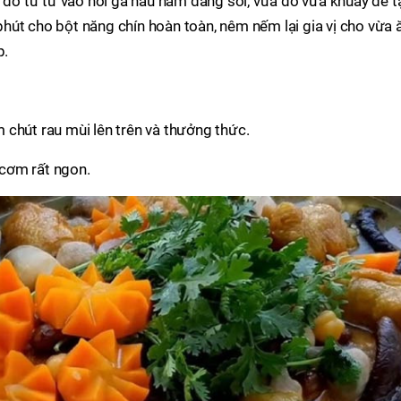
i đổ từ từ vào nồi gà nấu nấm đang sôi, vừa đổ vừa khuấy để t
hút cho bột năng chín hoàn toàn, nêm nếm lại gia vị cho vừa 
p.
chút rau mùi lên trên và thưởng thức.
cơm rất ngon.