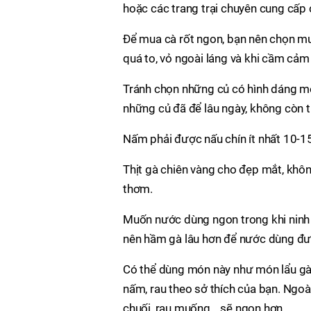
hoặc các trang trại chuyên cung cấp 
Để mua cà rốt ngon, bạn nên chọn mu
quá to, vỏ ngoài láng và khi cầm cảm
Tránh chọn những củ có hình dáng méo
những củ đã để lâu ngày, không còn 
Nấm phải được nấu chín ít nhất 10-15
Thịt gà chiên vàng cho đẹp mắt, không 
thơm.
Muốn nước dùng ngon trong khi ninh 
nên hầm gà lâu hơn để nước dùng đư
Có thể dùng món này như món lẩu gà n
nấm, rau theo sở thích của bạn. Ngoài
chuối, rau muống… sẽ ngon hơn.