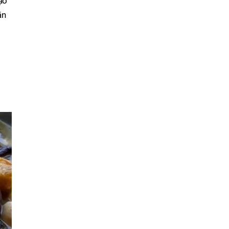
ạo
ăn