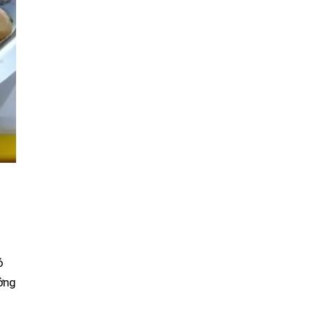
ỏ
ưởng