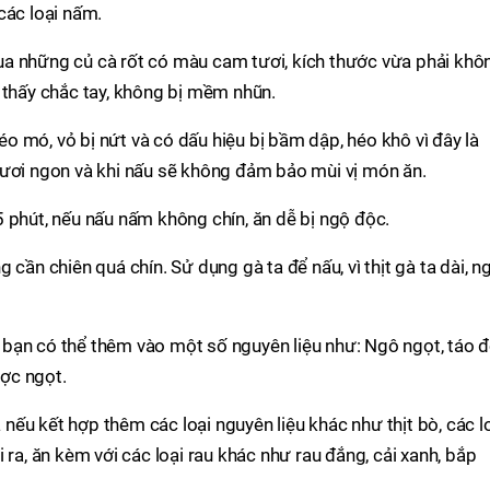
các loại nấm.
a những củ cà rốt có màu cam tươi, kích thước vừa phải khô
 thấy chắc tay, không bị mềm nhũn.
 mó, vỏ bị nứt và có dấu hiệu bị bầm dập, héo khô vì đây là
tươi ngon và khi nấu sẽ không đảm bảo mùi vị món ăn.
 phút, nếu nấu nấm không chín, ăn dễ bị ngộ độc.
cần chiên quá chín. Sử dụng gà ta để nấu, vì thịt gà ta dài, ng
bạn có thể thêm vào một số nguyên liệu như: Ngô ngọt, táo 
ợc ngọt.
ếu kết hợp thêm các loại nguyên liệu khác như thịt bò, các l
 ra, ăn kèm với các loại rau khác như rau đắng, cải xanh, bắp