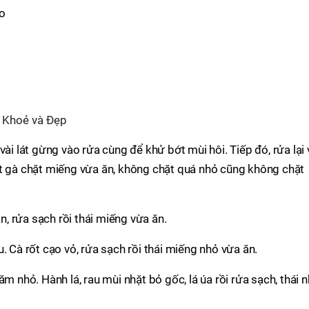
ào
: Khoẻ và Đẹp
vài lát gừng vào rửa cùng để khử bớt mùi hôi. Tiếp đó, rửa lại 
ịt gà chặt miếng vừa ăn, không chặt quá nhỏ cũng không chặt
, rửa sạch rồi thái miếng vừa ăn.
. Cà rốt cạo vỏ, rửa sạch rồi thái miếng nhỏ vừa ăn.
m nhỏ. Hành lá, rau mùi nhặt bỏ gốc, lá úa rồi rửa sạch, thái n