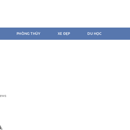
PHÒNG THỦY
XE ĐẸP
DU HỌC
,