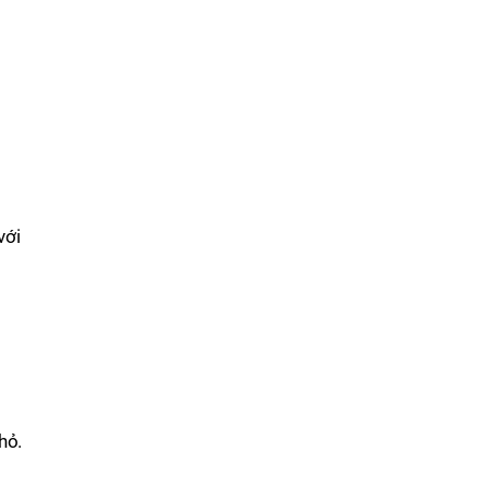
với
hỏ.