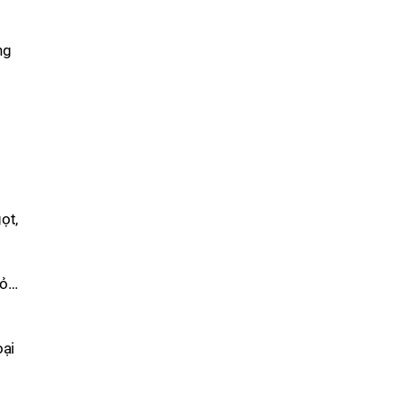
ng
ọt,
đỏ…
oại