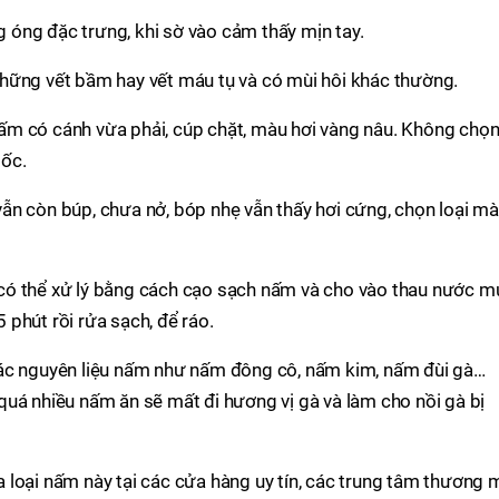
óng đặc trưng, khi sờ vào cảm thấy mịn tay.
hững vết bầm hay vết máu tụ và có mùi hôi khác thường.
m có cánh vừa phải, cúp chặt, màu hơi vàng nâu. Không chọ
ốc.
ẫn còn búp, chưa nở, bóp nhẹ vẫn thấy hơi cứng, chọn loại m
có thể xử lý bằng cách cạo sạch nấm và cho vào thau nước m
phút rồi rửa sạch, để ráo.
các nguyên liệu nấm như nấm đông cô, nấm kim, nấm đùi gà…
uá nhiều nấm ăn sẽ mất đi hương vị gà và làm cho nồi gà bị
loại nấm này tại các cửa hàng uy tín, các trung tâm thương 