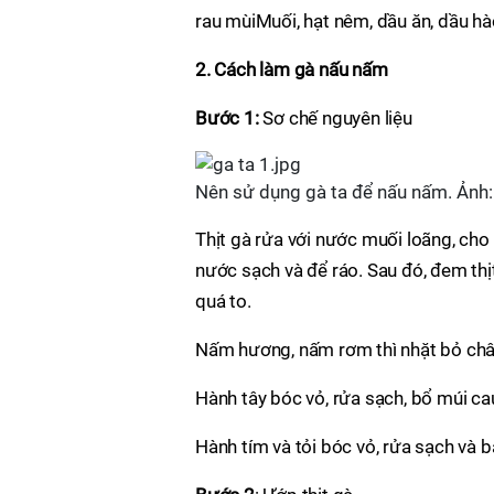
rau mùiMuối, hạt nêm, dầu ăn, dầu h
2. Cách làm gà nấu nấm
Bước 1:
Sơ chế nguyên liệu
Nên sử dụng gà ta để nấu nấm. Ảnh
Thịt gà rửa với nước muối loãng, cho 
nước sạch và để ráo. Sau đó, đem th
quá to.
Nấm hương, nấm rơm thì nhặt bỏ chân
Hành tây bóc vỏ, rửa sạch, bổ múi cau
Hành tím và tỏi bóc vỏ, rửa sạch và bă