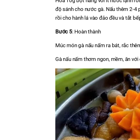
Hòa 10g bột năng với ít nước lạnh rồ
độ sánh cho nước gà. Nấu thêm 2-4 p
rồi cho hành lá vào đảo đều và tắt bế
Bước 5
: Hoàn thành
Múc món gà nấu nấm ra bát, rắc thêm 
Gà nấu nấm thơm ngon, mềm, ăn với 