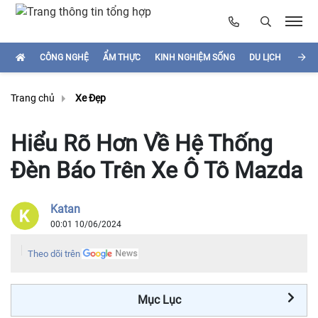
CÔNG NGHỆ
ẨM THỰC
KINH NGHIỆM SỐNG
DU LỊCH
HÌNH
Trang chủ
Xe Đẹp
Hiểu Rõ Hơn Về Hệ Thống
Đèn Báo Trên Xe Ô Tô Mazda
Katan
00:01 10/06/2024
Theo dõi trên
Mục Lục