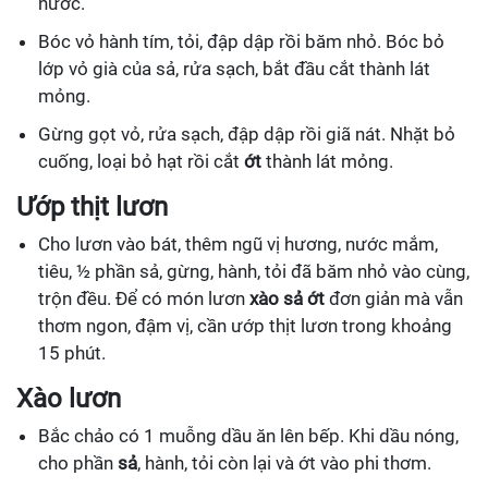
nước.
Bóc vỏ hành tím, tỏi, đập dập rồi băm nhỏ. Bóc bỏ
lớp vỏ già của sả, rửa sạch, bắt đầu cắt thành lát
mỏng.
Gừng gọt vỏ, rửa sạch, đập dập rồi giã nát. Nhặt bỏ
cuống, loại bỏ hạt rồi cắt
ớt
thành lát mỏng.
Ướp thịt lươn
Cho lươn vào bát, thêm ngũ vị hương, nước mắm,
tiêu, ½ phần sả, gừng, hành, tỏi đã băm nhỏ vào cùng,
trộn đều. Để có món lươn
xào sả ớt
đơn giản mà vẫn
thơm ngon, đậm vị, cần ướp thịt lươn trong khoảng
15 phút.
Xào lươn
Bắc chảo có 1 muỗng dầu ăn lên bếp. Khi dầu nóng,
cho phần
sả
, hành, tỏi còn lại và ớt vào phi thơm.