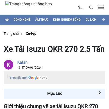
CÔNG NGHỆ
ẨM THỰC
KINH NGHIỆM SỐNG
DU LỊCH
HÌNH
Trang chủ
Xe Đẹp
Xe Tải Isuzu QKR 270 2.5 Tấn
Katan
13:47 09/06/2024
Theo dõi trên
Mục Lục
Giới thiệu chung về xe tải Isuzu QKR 270