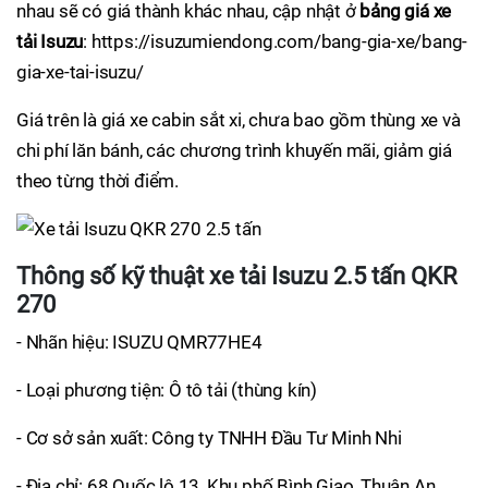
nhau sẽ có giá thành khác nhau, cập nhật ở
bảng giá xe
tải Isuzu
: https://isuzumiendong.com/bang-gia-xe/bang-
gia-xe-tai-isuzu/
Giá trên là giá xe cabin sắt xi, chưa bao gồm thùng xe và
chi phí lăn bánh, các chương trình khuyến mãi, giảm giá
theo từng thời điểm.
Thông số kỹ thuật xe tải Isuzu 2.5 tấn QKR
270
- Nhãn hiệu: ISUZU QMR77HE4
- Loại phương tiện: Ô tô tải (thùng kín)
- Cơ sở sản xuất: Công ty TNHH Đầu Tư Minh Nhi
- Địa chỉ: 68 Quốc lộ 13, Khu phố Bình Giao, Thuận An,