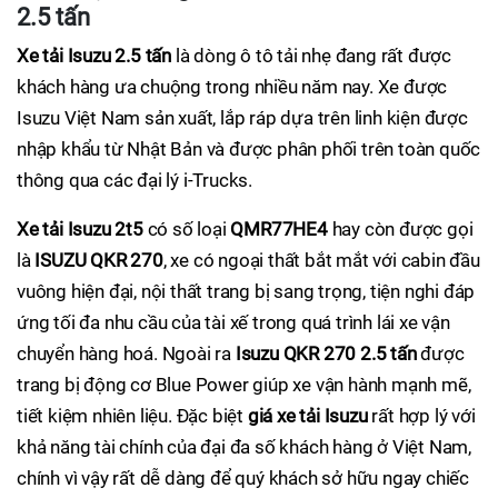
2.5 tấn
Xe tải Isuzu 2.5 tấn
là dòng ô tô tải nhẹ đang rất được
khách hàng ưa chuộng trong nhiều năm nay. Xe được
Isuzu Việt Nam sản xuất, lắp ráp dựa trên linh kiện được
nhập khẩu từ Nhật Bản và được phân phối trên toàn quốc
thông qua các đại lý i-Trucks.
Xe tải Isuzu 2t5
có số loại
QMR77HE4
hay còn được gọi
là
ISUZU QKR 270
, xe có ngoại thất bắt mắt với cabin đầu
vuông hiện đại, nội thất trang bị sang trọng, tiện nghi đáp
ứng tối đa nhu cầu của tài xế trong quá trình lái xe vận
chuyển hàng hoá. Ngoài ra
Isuzu QKR 270 2.5 tấn
được
trang bị động cơ Blue Power giúp xe vận hành mạnh mẽ,
tiết kiệm nhiên liệu. Đặc biệt
giá xe tải Isuzu
rất hợp lý với
khả năng tài chính của đại đa số khách hàng ở Việt Nam,
chính vì vậy rất dễ dàng để quý khách sở hữu ngay chiếc