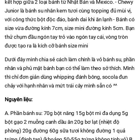
kết hợp giữa 2 loại bánh từ Nhật Bản và Mexico. - Chewy
Junior là bánh su nhân kem tươi cùng topping đủ mùi vị,
với công thức bột độc đáo, bánh dai khi ăn lạnh - Bánh có
size vừa đường kính 7cm, size mini đường kính 5cm. Bạn
thử chụm đầu ngón tay trỏ vào ngón tay cái, vòng tròn
được tạo ra là kích cỡ bánh size mini
Dưới đây mình chia sẻ cách làm chính là vỏ bánh su, phần
nhân và phủ mặt bánh bạn có thể làm theo sở thích. Mình
thì chỉ đơn giản dùng whipping đánh bông, socola đun
chảy với hạnh nhân và mứt trái cây mình sẵn có ^^
Nguyên liệu:
A. Phần bánh su: 70g bột năng 15g bột mì đa dụng 5g
bột gạo 2 muỗng canh dầu ăn 20g bơ lạt (nhiệt độ
phòng) 20g đường 60g sữa tươi không đường 1 quả
trứng (đánh tan) (khoảng 50-55g trứng không tính vỏ) B.