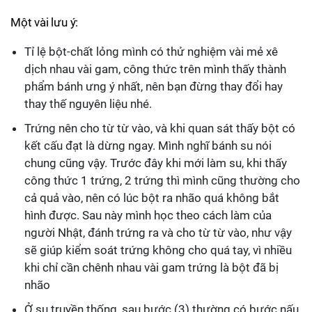
Một vài lưu ý:
Tỉ lệ bột-chất lỏng mình có thử nghiệm vài mẻ xê
dịch nhau vài gam, công thức trên mình thấy thành
phẩm bánh ưng ý nhất, nên bạn đừng thay đổi hay
thay thế nguyên liệu nhé.
Trứng nên cho từ từ vào, và khi quan sát thấy bột có
kết cấu đạt là dừng ngay. Mình nghĩ bánh su nói
chung cũng vậy. Trước đây khi mới làm su, khi thấy
công thức 1 trứng, 2 trứng thì mình cũng thường cho
cả quả vào, nên có lúc bột ra nhão quá không bắt
hình được. Sau này mình học theo cách làm của
người Nhật, đánh trứng ra và cho từ từ vào, như vậy
sẽ giúp kiểm soát trứng không cho quá tay, vì nhiều
khi chỉ cần chênh nhau vài gam trứng là bột đã bị
nhão
Ở su truyền thống, sau bước (3) thường có bước nấu