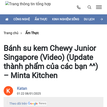
CÔNG NGHỆ
ẨM THỰC
KINH NGHIỆM SỐNG
DU LỊCH
HÌNH
Trang chủ
Ẩm Thực
Bánh su kem Chewy Junior
Singapore (Video) (Update
thành phẩm của các bạn ^^)
– Minta Kitchen
Katan
01:22 08/01/2025
Theo dõi trên