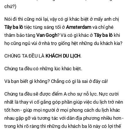
chứ?)
Nói đi thì cũng nói lại, vậy có gì khác biệt ở mấy anh chị
Tây ba lô
tiệc tùng sáng tối ở
Amsterdam
và chỉ ghé
thăm bảo tàng
Van Gogh
? Và có gì khác ở
Tây ba lô
khi
họ cũng ngủ vùi ở nhà trọ giống hệt những du khách kia?
CHÚNG TA ĐỀU LÀ
KHÁCH DU LỊCH
.
Chúng ta đều có những lúc khác biệt.
Và bạn biết gì không? Chẳng có gì là sai ở đây cả!
Chúng ta đều sẽ được điểm A cho sự nỗ lực. Nực cười
nhất là thay vì cố gắng góp phần giúp việc du lịch trở nên
tốt hơn - giúp mọi người ở mọi phong cách du lịch khác
nhau gặp gỡ và tương tác với dân địa phương nhiều hơn -
trong khi rõ ràng thì những du khách ba lô này có lợi thế