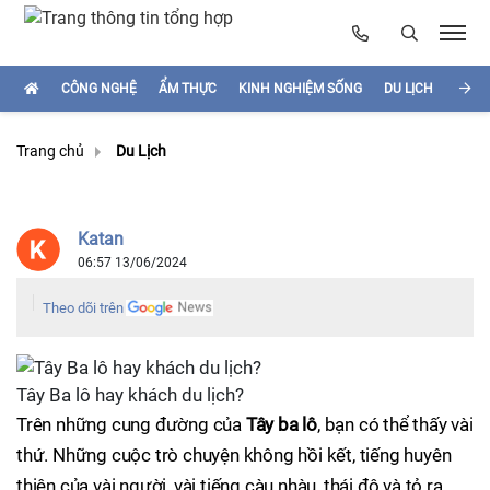
CÔNG NGHỆ
ẨM THỰC
KINH NGHIỆM SỐNG
DU LỊCH
HÌNH
Trang chủ
Du Lịch
Katan
06:57 13/06/2024
Theo dõi trên
Tây Ba lô hay khách du lịch?
Trên những cung đường của
Tây ba lô
, bạn có thể thấy vài
thứ. Những cuộc trò chuyện không hồi kết, tiếng huyên
thiên của vài người, vài tiếng càu nhàu, thái độ và tỏ ra