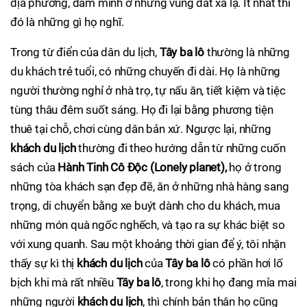
địa phương, đắm mình ở những vùng đất xa lạ. Ít nhất thì
đó là những gì họ nghĩ.
Trong từ điển của dân du lịch,
Tây ba lô
thường là những
du khách trẻ tuổi, có những chuyến đi dài. Họ là những
người thường nghỉ ở nhà trọ, tự nấu ăn, tiết kiệm và tiệc
tùng thâu đêm suốt sáng. Họ đi lại bằng phương tiện
thuê tại chỗ, chơi cùng dân bản xứ. Ngược lại, những
khách du lịch
thường đi theo hướng dẫn từ những cuốn
sách của
Hành Tinh Cô Độc (Lonely planet),
họ ở trong
những tòa khách sạn đẹp đẽ, ăn ở những nhà hàng sang
trọng, di chuyển bằng xe buýt dành cho du khách, mua
những món quà ngốc nghếch, và tạo ra sự khác biệt so
với xung quanh. Sau một khoảng thời gian để ý, tôi nhận
thấy sự kì thị
khách du lịch
của
Tây ba lô
có phần hơi lố
bịch khi mà rất nhiều
Tây ba lô
, trong khi họ đang mỉa mai
những người
khách du lịch
, thì chính bản thân họ cũng