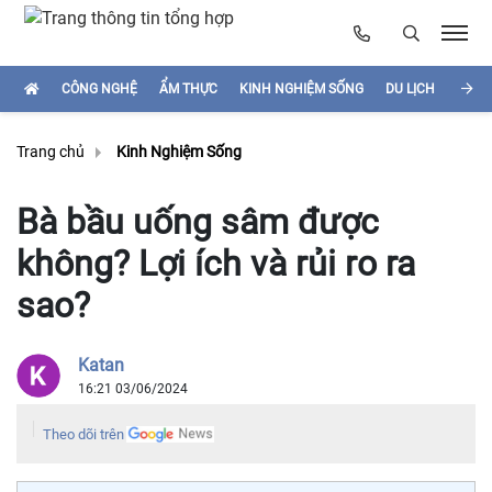
CÔNG NGHỆ
ẨM THỰC
KINH NGHIỆM SỐNG
DU LỊCH
HÌNH
Trang chủ
Kinh Nghiệm Sống
Bà bầu uống sâm được
không? Lợi ích và rủi ro ra
sao?
Katan
16:21 03/06/2024
Theo dõi trên