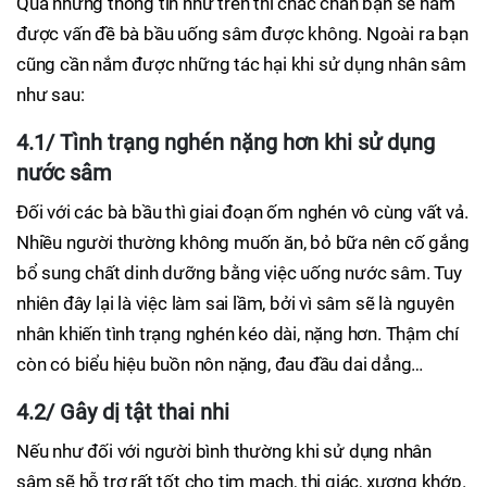
Qua những thông tin như trên thì chắc chắn bạn sẽ nắm
được vấn đề bà bầu uống sâm được không. Ngoài ra bạn
cũng cần nắm được những tác hại khi sử dụng nhân sâm
như sau:
4.1/ Tình trạng nghén nặng hơn khi sử dụng
nước sâm
Đối với các bà bầu thì giai đoạn ốm nghén vô cùng vất vả.
Nhiều người thường không muốn ăn, bỏ bữa nên cố gắng
bổ sung chất dinh dưỡng bằng việc uống nước sâm. Tuy
nhiên đây lại là việc làm sai lầm, bởi vì sâm sẽ là nguyên
nhân khiến tình trạng nghén kéo dài, nặng hơn. Thậm chí
còn có biểu hiệu buồn nôn nặng, đau đầu dai dẳng…
4.2/ Gây dị tật thai nhi
Nếu như đối với người bình thường khi sử dụng nhân
sâm sẽ hỗ trợ rất tốt cho tim mạch, thị giác, xương khớp.