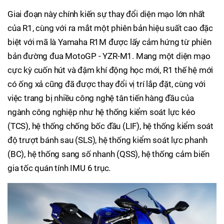
Giai đoạn này chính kiến sự thay đổi diện mạo lớn nhất
của R1, cùng với ra mắt một phiên bản hiệu suất cao đặc
biệt với mã là Yamaha R1M được lấy cảm hứng từ phiên
bản đường đua MotoGP - YZR-M1. Mang một diện mạo
cực kỳ cuốn hút và đậm khí động học mới, R1 thế hệ mới
có ống xả cũng đã được thay đổi vị trí lắp đặt, cùng với
việc trang bị nhiều công nghệ tân tiến hàng đầu của
ngành công nghiệp như hệ thống kiểm soát lực kéo
(TCS), hệ thống chống bốc đầu (LIF), hệ thống kiểm soát
độ trượt bánh sau (SLS), hệ thống kiểm soát lực phanh
(BC), hệ thống sang số nhanh (QSS), hệ thống cảm biến
gia tốc quán tính IMU 6 trục.