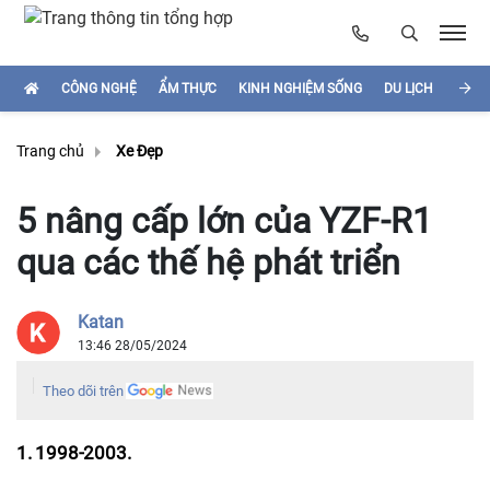
CÔNG NGHỆ
ẨM THỰC
KINH NGHIỆM SỐNG
DU LỊCH
HÌNH
Trang chủ
Xe Đẹp
5 nâng cấp lớn của YZF-R1
qua các thế hệ phát triển
Katan
13:46 28/05/2024
Theo dõi trên
1. 1998-2003.