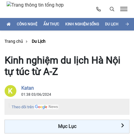
CÔNG NGHỆ
ẨM THỰC
KINH NGHIỆM SỐNG
DU LỊCH
HÌNH
Trang chủ
Du Lịch
Kinh nghiệm du lịch Hà Nội
tự túc từ A-Z
Katan
01:38 03/06/2024
Theo dõi trên
Mục Lục