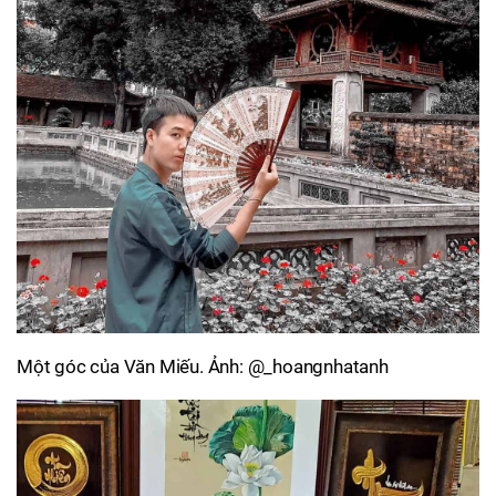
Một góc của Văn Miếu. Ảnh: @_hoangnhatanh