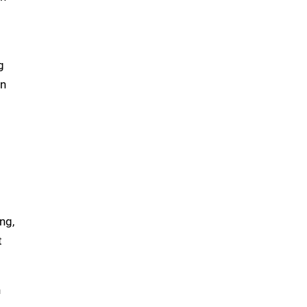
g
ọn
ng,
t
n