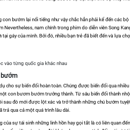
g con bướm lại nổi tiếng như vậy chắc hẳn phải kể đến các bộ
im Nevertheless, nam chính trong phim do diễn viên Song Kan
m
tại gáy của mình. Bởi đó, nhiều bạn trẻ đã biết đến và lựa ch
c vào từng quốc gia khác nhau
m bướm
ụ cho sự biến đổi hoàn toàn. Chúng được biến đổi qua nhiều
 một con bươm bướm trưởng thành. Từ sâu biến đổi thành nhộ
ồi sau đó mới được lột xác và trở thành những chú bướm tuyệ
 trả qua cả một quá trình lâu dài.
 của sự tái sinh những linh hồn hay gọi tắt là có liên quan đế