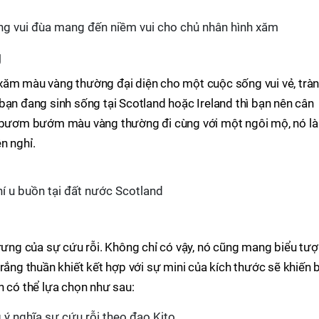
ng vui đùa mang đến niềm vui cho chủ nhân hình xăm
g
xăm màu vàng thường đại diện cho một cuộc sống vui vẻ, trà
bạn đang sinh sống tại Scotland hoặc Ireland thì bạn nên cân
, bươm bướm màu vàng thường đi cùng với một ngôi mộ, nó là
n nghỉ.
 u buồn tại đất nước Scotland
trưng của sự cứu rỗi. Không chỉ có vậy, nó cũng mang biểu tư
rắng thuần khiết kết hợp với sự mini của kích thước sẽ khiến 
n có thể lựa chọn như sau:
ý nghĩa sự cứu rỗi theo đạo Kito