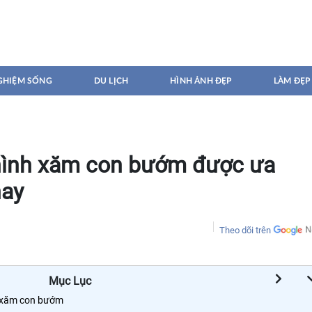
GHIỆM SỐNG
DU LỊCH
HÌNH ẢNH ĐẸP
LÀM ĐẸP
hình xăm con bướm được ưa
nay
Theo dõi trên
Mục Lục
h xăm con bướm