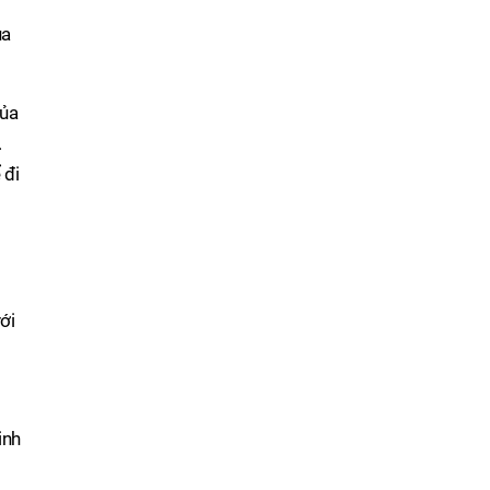
ủa
của
.
 đi
ới
inh