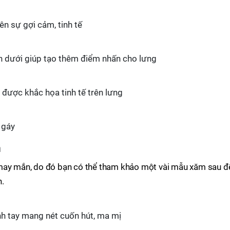
ên sự gợi cảm, tinh tế
 dưới giúp tạo thêm điểm nhấn cho lưng
được khắc họa tinh tế trên lưng
 gáy
h
 may mắn, do đó bạn có thể tham khảo một vài mẫu xăm sau đ
h.
h tay mang nét cuốn hút, ma mị