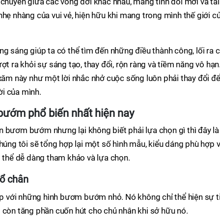
 chuyển giữa các vòng đời khác nhau, mang tính đổi mới và tái
nhẹ nhàng của vui vẻ, hiện hữu khi mang trong mình thế giới c
ng sáng giúp ta có thể tìm đến những điều thành công, lối ra 
ợt ra khỏi sự sáng tạo, thay đổi, rộn ràng và tiềm năng vô hạn
 xăm này như một lời nhắc nhở cuộc sống luôn phải thay đổi để
i của mình.
 bướm phổ biến nhất hiện nay
n bươm bướm nhưng lại không biết phải lựa chọn gì thì đây là
chúng tôi sẽ tổng hợp lại một số hình mẫu, kiểu dáng phù hợp v
ó thể dễ dàng tham khảo và lựa chọn.
cổ chân
hợp với những hình bươm bướm nhỏ. Nó không chỉ thể hiện sự t
 còn tăng phần cuốn hút cho chủ nhân khi sở hữu nó.