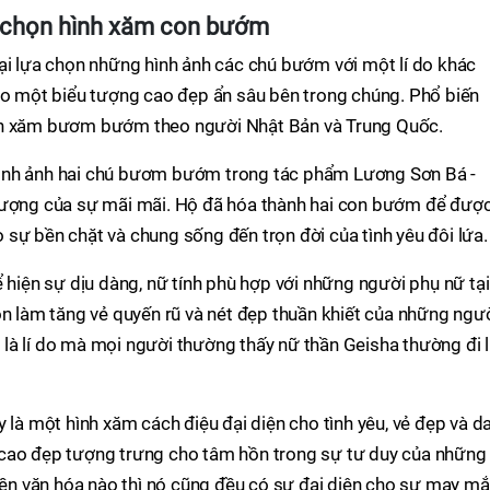
a chọn hình xăm con bướm
ại lựa chọn những hình ảnh các chú bướm với một lí do khác
cho một biểu tượng cao đẹp ẩn sâu bên trong chúng. Phổ biến
nh xăm bươm bướm theo người Nhật Bản và Trung Quốc.
ình ảnh hai chú bươm bướm trong tác phẩm Lương Sơn Bá -
 tượng của sự mãi mãi. Hộ đã hóa thành hai con bướm để đượ
sự bền chặt và chung sống đến trọn đời của tình yêu đôi lứa.
ể hiện sự dịu dàng, nữ tính phù hợp với những người phụ nữ tại
òn làm tăng vẻ quyến rũ và nét đẹp thuần khiết của những ngư
là lí do mà mọi người thường thấy nữ thần Geisha thường đi l
 là một hình xăm cách điệu đại diện cho tình yêu, vẻ đẹp và d
 cao đẹp tượng trưng cho tâm hồn trong sự tư duy của những
 nền văn hóa nào thì nó cũng đều có sự đại diện cho sự may m