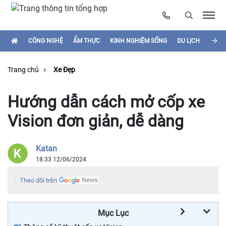
CÔNG NGHỆ
ẨM THỰC
KINH NGHIỆM SỐNG
DU LỊCH
HÌNH
Trang chủ
Xe Đẹp
Hướng dẫn cách mở cốp xe
Vision đơn giản, dễ dàng
Katan
18:33 12/06/2024
Theo dõi trên
Mục Lục