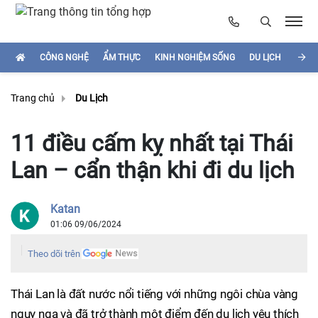
CÔNG NGHỆ
ẨM THỰC
KINH NGHIỆM SỐNG
DU LỊCH
HÌNH
Trang chủ
Du Lịch
11 điều cấm kỵ nhất tại Thái
Lan – cẩn thận khi đi du lịch
Katan
01:06 09/06/2024
Theo dõi trên
Thái Lan là đất nước nổi tiếng với những ngôi chùa vàng
nguy nga và đã trở thành một điểm đến du lịch yêu thích