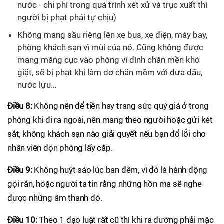
nước - chi phí trong quá trình xét xử và trục xuất thì
người bị phạt phải tự chịu)
Không mang sầu riêng lên xe bus, xe điện, máy bay,
phòng khách sạn vì mùi của nó. Cũng không được
mang măng cục vào phòng vì dính chăn mền khó
giặt, sẽ bị phạt khi làm dơ chăn mềm với dưa dấu,
nước lựu…
Điều 8:
Không nên để tiền hay trang sức quý giá ở trong
phòng khi đi ra ngoài, nên mang theo người hoặc gửi két
sắt, không khách sạn nào giải quyết nếu bạn đổ lỗi cho
nhân viên dọn phòng lấy cắp.
Điều 9:
Không huýt sáo lúc ban đêm, vì đó là hành động
gọi rắn, hoặc người ta tin rằng những hồn ma sẽ nghe
được những âm thanh đó.
Điều 10:
Theo 1 đạo luật rất cũ thì khi ra đường phải mặc