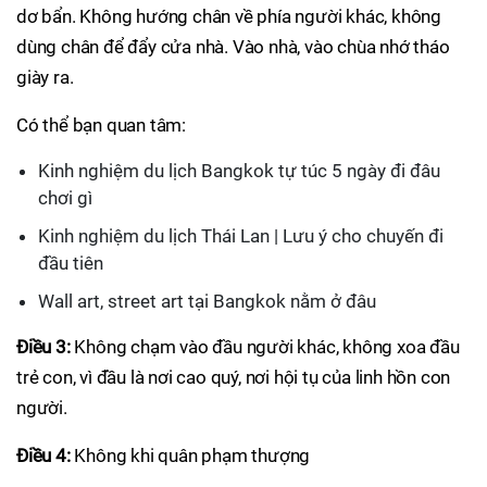
dơ bẩn. Không hướng chân về phía người khác, không
dùng chân để đẩy cửa nhà. Vào nhà, vào chùa nhớ tháo
giày ra.
Có thể bạn quan tâm:
Kinh nghiệm du lịch Bangkok tự túc 5 ngày đi đâu
chơi gì
Kinh nghiệm du lịch Thái Lan | Lưu ý cho chuyến đi
đầu tiên
Wall art, street art tại Bangkok nằm ở đâu
Điều 3:
Không chạm vào đầu người khác, không xoa đầu
trẻ con, vì đầu là nơi cao quý, nơi hội tụ của linh hồn con
người.
Điều 4:
Không khi quân phạm thượng