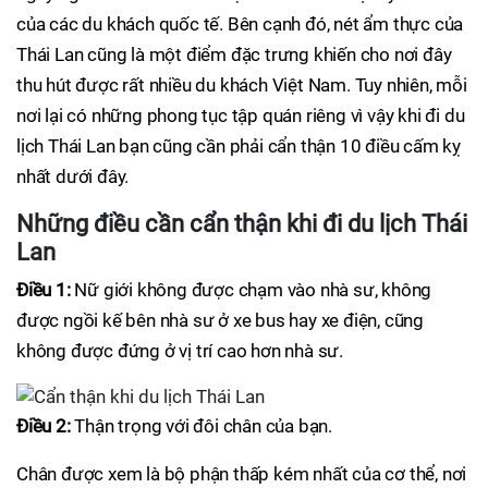
của các du khách quốc tế. Bên cạnh đó, nét ẩm thực của
Thái Lan cũng là một điểm đặc trưng khiến cho nơi đây
thu hút được rất nhiều du khách Việt Nam. Tuy nhiên, mỗi
nơi lại có những phong tục tập quán riêng vì vậy khi đi du
lịch Thái Lan bạn cũng cần phải cẩn thận 10 điều cấm kỵ
nhất dưới đây.
Những điều cần cẩn thận khi đi du lịch Thái
Lan
Điều 1:
Nữ giới không được chạm vào nhà sư, không
được ngồi kế bên nhà sư ở xe bus hay xe điện, cũng
không được đứng ở vị trí cao hơn nhà sư.
Điều 2:
Thận trọng với đôi chân của bạn.
Chân được xem là bộ phận thấp kém nhất của cơ thể, nơi