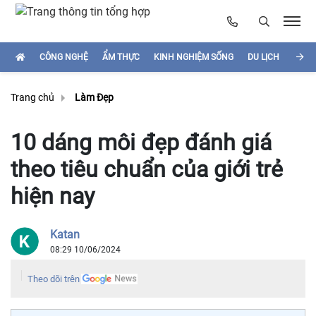
CÔNG NGHỆ
ẨM THỰC
KINH NGHIỆM SỐNG
DU LỊCH
HÌNH
Trang chủ
Làm Đẹp
10 dáng môi đẹp đánh giá
theo tiêu chuẩn của giới trẻ
hiện nay
Katan
08:29 10/06/2024
Theo dõi trên