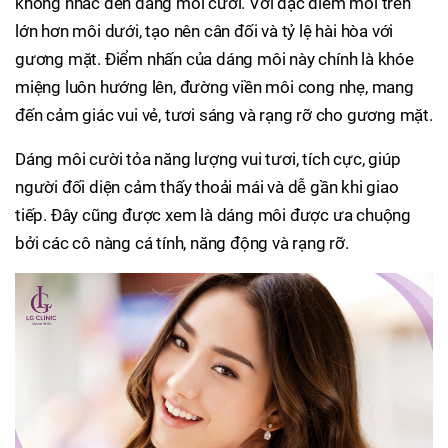
không nhắc đến dáng môi cười. Với đặc điểm môi trên
lớn hơn môi dưới, tạo nên cân đối và tỷ lệ hài hòa với
gương mặt. Điểm nhấn của dáng môi này chính là khóe
miệng luôn hướng lên, đường viền môi cong nhẹ, mang
đến cảm giác vui vẻ, tươi sáng và rạng rỡ cho gương mặt.
Dáng môi cười tỏa năng lượng vui tươi, tích cực, giúp
người đối diện cảm thấy thoải mái và dễ gần khi giao
tiếp. Đây cũng được xem là dáng môi được ưa chuộng
bởi các cô nàng cá tính, năng động và rạng rỡ.