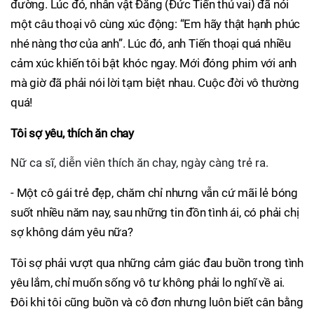
đường. Lúc đó, nhân vật Đằng (Đức Tiến thủ vai) đã nói
một câu thoại vô cùng xúc động: “Em hãy thật hạnh phúc
nhé nàng thơ của anh”. Lúc đó, anh Tiến thoại quá nhiều
cảm xúc khiến tôi bật khóc ngay. Mới đóng phim với anh
mà giờ đã phải nói lời tạm biệt nhau. Cuộc đời vô thường
quá!
Tôi sợ yêu, thích ăn chay
Nữ ca sĩ, diễn viên thích ăn chay, ngày càng trẻ ra.
- Một cô gái trẻ đẹp, chăm chỉ nhưng vẫn cứ mãi lẻ bóng
suốt nhiều năm nay, sau những tin đồn tình ái, có phải chị
sợ không dám yêu nữa?
Tôi sợ phải vượt qua những cảm giác đau buồn trong tình
yêu lắm, chỉ muốn sống vô tư không phải lo nghĩ về ai.
Đôi khi tôi cũng buồn và cô đơn nhưng luôn biết cân bằng