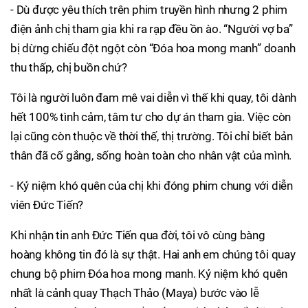
- Dù được yêu thích trên phim truyền hình nhưng 2 phim
điện ảnh chị tham gia khi ra rạp đều ồn ào. “Người vợ ba”
bị dừng chiếu đột ngột còn “Đóa hoa mong manh” doanh
thu thấp, chị buồn chứ?
Tôi là người luôn đam mê vai diễn vì thế khi quay, tôi dành
hết 100% tình cảm, tâm tư cho dự án tham gia. Việc còn
lại cũng còn thuộc về thời thế, thị trường. Tôi chỉ biết bản
thân đã cố gắng, sống hoàn toàn cho nhân vật của mình.
- Kỷ niệm khó quên của chị khi đóng phim chung với diễn
viên Đức Tiến?
Khi nhận tin anh Đức Tiến qua đời, tôi vô cùng bàng
hoàng không tin đó là sự thật. Hai anh em chúng tôi quay
chung bộ phim Đóa hoa mong manh. Kỷ niệm khó quên
nhất là cảnh quay Thạch Thảo (Maya) bước vào lễ