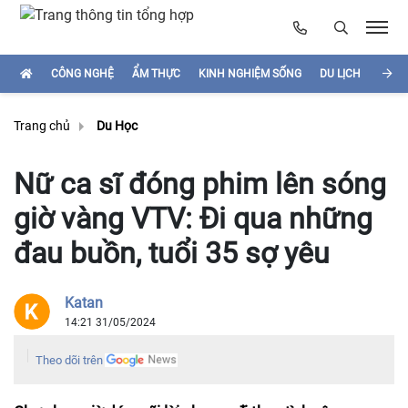
CÔNG NGHỆ
ẨM THỰC
KINH NGHIỆM SỐNG
DU LỊCH
HÌNH
Trang chủ
Du Học
Nữ ca sĩ đóng phim lên sóng
giờ vàng VTV: Đi qua những
đau buồn, tuổi 35 sợ yêu
Katan
14:21 31/05/2024
Theo dõi trên