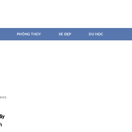
PHÒNG THỦY
XE ĐẸP
DU HỌC
ãy
h