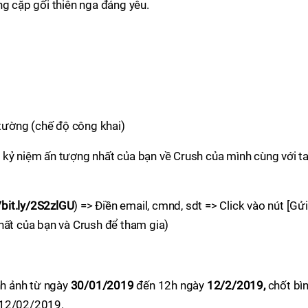
g cặp gối thiên nga đáng yêu.
 tường (chế độ công khai)
kỷ niệm ấn tượng nhất của bạn về Crush của mình cùng với t
/bit.ly/2S2zlGU
) => Điền email, cmnd, sdt => Click vào nút [Gửi
hất của bạn và Crush để tham gia)
nh ảnh từ ngày
30/01/2019
đến 12h ngày
12/2/2019,
chốt bì
 12/02/2019.