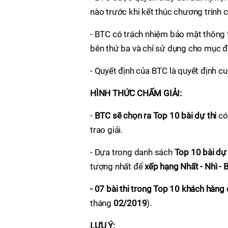
nào trước khi kết thúc chương trình 
- BTC có trách nhiệm bảo mật thông t
bên thứ ba và chỉ sử dụng cho mục đí
- Quyết định của BTC là quyết định c
HÌNH THỨC CHẤM GIẢI:
-
BTC sẽ chọn ra Top 10 bài dự thi
có 
trao giải.
- Dựa trong danh sách
Top 10 bài dự 
tượng nhất để
xếp hạng Nhất - Nhì - B
- 07 bài thi trong Top 10 khách hàng 
tháng
02/2019
).
LƯU Ý: