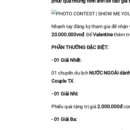
phúc qua những hình ảnh đề cao giá t
Nhanh tay đăng ký tham gia để nhận v
20.000.000vnđ
. Để
Valentine
thêm tr
PHẦN THƯỞNG ĐẶC BIỆT:
- 01 Giải Nhất:
01 chuyến du lịch
NƯỚC NGOÀI dành c
Couple TX
.
- 01 Giải Nhì:
Phiếu quà tặng trị giá
2.000.000đ
cùn
- 01 Giải Ba: