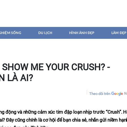
GHIỆM SỐNG
DU LỊCH
HÌNH ẢNH ĐẸP
LÀM ĐẸP
 SHOW ME YOUR CRUSH? -
 LÀ AI?
Theo dõi trên
ung động và những cảm xúc tim đập loạn nhịp trước “Crush”. H
ai? Đây cũng chính là cơ hội để bạn chia sẻ, nhắn gửi niềm hạn