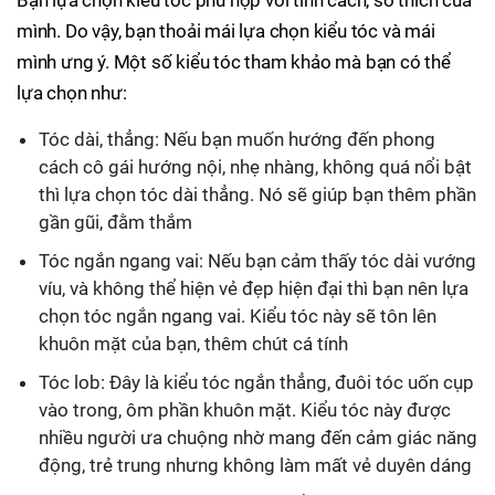
Bạn lựa chọn kiểu tóc phù hợp với tính cách, sở thích của
mình. Do vậy, bạn thoải mái lựa chọn kiểu tóc và mái
mình ưng ý. Một số kiểu tóc tham khảo mà bạn có thể
lựa chọn như:
Tóc dài, thẳng: Nếu bạn muốn hướng đến phong
cách cô gái hướng nội, nhẹ nhàng, không quá nổi bật
thì lựa chọn tóc dài thẳng. Nó sẽ giúp bạn thêm phần
gần gũi, đằm thắm
Tóc ngắn ngang vai: Nếu bạn cảm thấy tóc dài vướng
víu, và không thể hiện vẻ đẹp hiện đại thì bạn nên lựa
chọn tóc ngắn ngang vai. Kiểu tóc này sẽ tôn lên
khuôn mặt của bạn, thêm chút cá tính
Tóc lob: Đây là kiểu tóc ngắn thẳng, đuôi tóc uốn cụp
vào trong, ôm phần khuôn mặt. Kiểu tóc này được
nhiều người ưa chuộng nhờ mang đến cảm giác năng
động, trẻ trung nhưng không làm mất vẻ duyên dáng