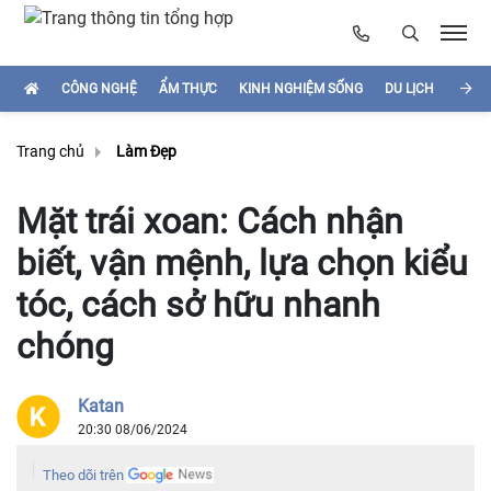
CÔNG NGHỆ
ẨM THỰC
KINH NGHIỆM SỐNG
DU LỊCH
HÌNH
Trang chủ
Làm Đẹp
Mặt trái xoan: Cách nhận
biết, vận mệnh, lựa chọn kiểu
tóc, cách sở hữu nhanh
chóng
Katan
20:30 08/06/2024
Theo dõi trên