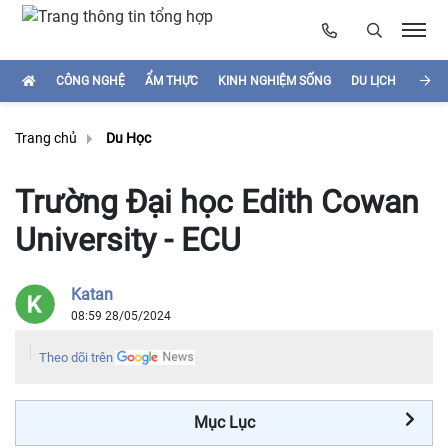
CÔNG NGHỆ
ẨM THỰC
KINH NGHIỆM SỐNG
DU LỊCH
HÌNH
Trang chủ
Du Học
Trường Đại học Edith Cowan
University - ECU
Katan
08:59 28/05/2024
Theo dõi trên
Mục Lục