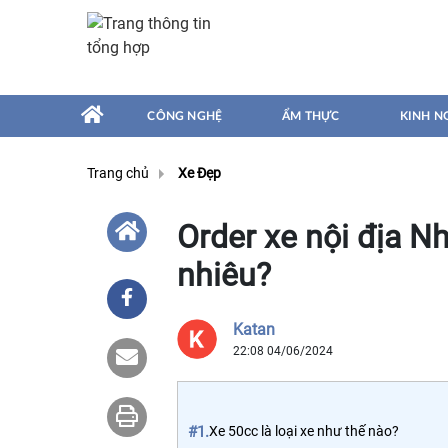
CÔNG NGHỆ
ẨM THỰC
KINH N
Trang chủ
Xe Đẹp
Order xe nội địa N
nhiêu?
Katan
22:08 04/06/2024
#1.
Xe 50cc là loại xe như thế nào?