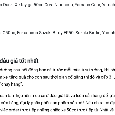
 Dunk, Xe tay ga 50cc Crea Nioshima, Yamaha Gear, Yama
 C50cc, Fukushima Suzuki Birdy FR50, Suzuki Birdie, Yama
đâu giá tốt nhất
 dường như sôi động hơn cả trước mỗi mùa tựu trường, khi p
xe, tặng quà cho con sau thời gian cố gắng thi đỗ và cấp 3. 
 “cháy hàng”.
an tâm liệu nên mua xe ở đâu giá tốt và luôn sẵn hàng để lựa
c cửa hàng, đại lý phân phối sản phẩm sẵn có? Nếu chưa có đị
 việc order trực tiếp những chiếc xe 50cc trực tiếp từ Nhật về