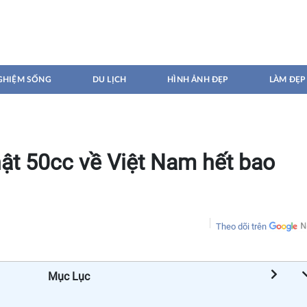
GHIỆM SỐNG
DU LỊCH
HÌNH ẢNH ĐẸP
LÀM ĐẸP
hật 50cc về Việt Nam hết bao
Theo dõi trên
Mục Lục