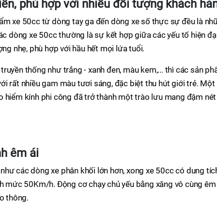
điển, phù hợp với nhiều đối tượng khách hà
hẩm xe 50cc từ dòng tay ga đến dòng xe số thực sự đều là nh
các dòng xe 50cc thường là sự kết hợp giữa các yếu tố hiện đạ
ợng nhẹ, phù hợp với hầu hết mọi lứa tuổi.
ruyền thống như trắng - xanh đen, màu kem,... thì các sản p
i rất nhiều gam màu tươi sáng, đặc biệt thu hút giới trẻ. Một
o hiểm kính phi công đã trở thành một trào lưu mang đậm nét
nh êm ái
như các dòng xe phân khối lớn hơn, xong xe 50cc có dung tích
anh mức 50Km/h. Động cơ chạy chủ yếu bằng xăng vô cùng êm 
ao thông.