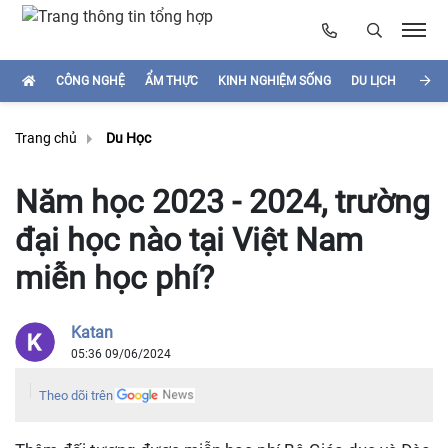
CÔNG NGHỆ
ẨM THỰC
KINH NGHIỆM SỐNG
DU LỊCH
HÌNH
Trang chủ
Du Học
Năm học 2023 - 2024, trường
đại học nào tại Việt Nam
miễn học phí?
Katan
05:36 09/06/2024
Theo dõi trên