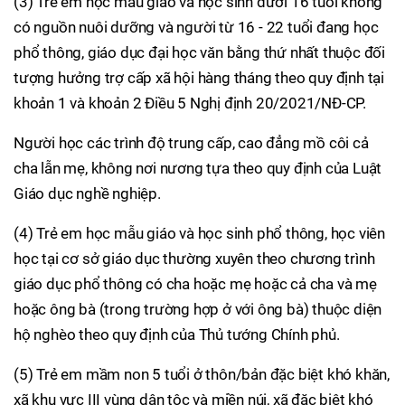
(3) Trẻ em học mẫu giáo và học sinh dưới 16 tuổi không
có nguồn nuôi dưỡng và người từ 16 - 22 tuổi đang học
phổ thông, giáo dục đại học văn bằng thứ nhất thuộc đối
tượng hưởng trợ cấp xã hội hàng tháng theo quy định tại
khoản 1 và khoản 2 Điều 5 Nghị định 20/2021/NĐ-CP.
Người học các trình độ trung cấp, cao đẳng mồ côi cả
cha lẫn mẹ, không nơi nương tựa theo quy định của Luật
Giáo dục nghề nghiệp.
(4) Trẻ em học mẫu giáo và học sinh phổ thông, học viên
học tại cơ sở giáo dục thường xuyên theo chương trình
giáo dục phổ thông có cha hoặc mẹ hoặc cả cha và mẹ
hoặc ông bà (trong trường hợp ở với ông bà) thuộc diện
hộ nghèo theo quy định của Thủ tướng Chính phủ.
(5) Trẻ em mầm non 5 tuổi ở thôn/bản đặc biệt khó khăn,
xã khu vực III vùng dân tộc và miền núi, xã đặc biệt khó