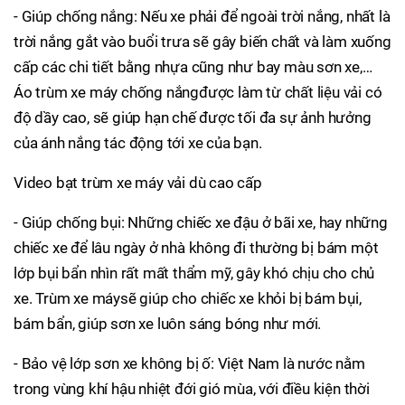
- Giúp chống nắng: Nếu xe phải để ngoài trời nắng, nhất là
trời nắng gắt vào buổi trưa sẽ gây biến chất và làm xuống
cấp các chi tiết bằng nhựa cũng như bay màu sơn xe,…
Áo trùm xe máy chống nắngđược làm từ chất liệu vải có
độ dầy cao, sẽ giúp hạn chế được tối đa sự ảnh hưởng
của ánh nắng tác động tới xe của bạn.
Video bạt trùm xe máy vải dù cao cấp
- Giúp chống bụi: Những chiếc xe đậu ở bãi xe, hay những
chiếc xe để lâu ngày ở nhà không đi thường bị bám một
lớp bụi bẩn nhìn rất mất thẩm mỹ, gây khó chịu cho chủ
xe. Trùm xe máysẽ giúp cho chiếc xe khỏi bị bám bụi,
bám bẩn, giúp sơn xe luôn sáng bóng như mới.
- Bảo vệ lớp sơn xe không bị ố: Việt Nam là nước nằm
trong vùng khí hậu nhiệt đới gió mùa, với điều kiện thời