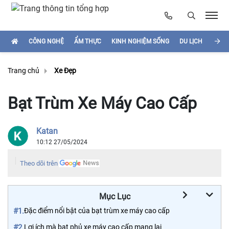
CÔNG NGHỆ
ẨM THỰC
KINH NGHIỆM SỐNG
DU LỊCH
HÌNH
Trang chủ
Xe Đẹp
Bạt Trùm Xe Máy Cao Cấp
Katan
10:12 27/05/2024
Theo dõi trên
Mục Lục
#1.
Đặc điểm nổi bật của bạt trùm xe máy cao cấp
#2.
Lợi ích mà bạt phủ xe máy cao cấp mang lại