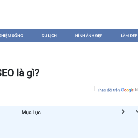
GHIỆM SỐNG
DU LỊCH
HÌNH ẢNH ĐẸP
LÀM ĐẸP
SEO là gì?
Theo dõi trên
Mục Lục