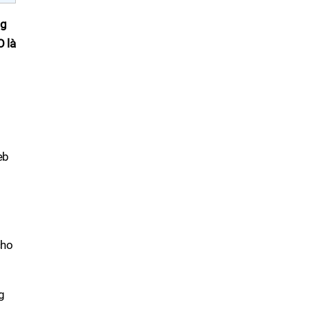
ng
O là
eb
cho
g