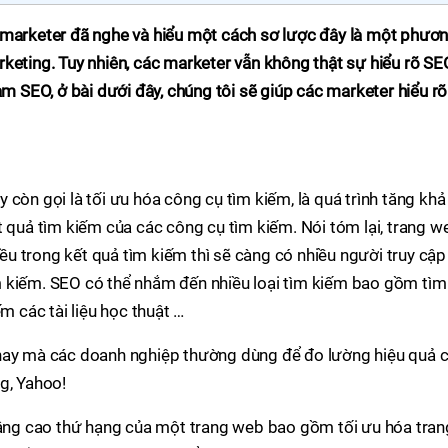
 marketer đã nghe và hiểu một cách sơ lược đây là một phươ
keting. Tuy nhiên, các marketer vẫn không thật sự hiểu rõ SE
àm SEO, ở bài dưới đây, chúng tôi sẽ giúp các marketer hiểu rõ
 còn gọi là tối ưu hóa công cụ tìm kiếm, là quá trình tăng khả
t quả tìm kiếm của các công cụ tìm kiếm. Nói tóm lại, trang w
hiều trong kết quả tìm kiếm thì sẽ càng có nhiều người truy cập
 kiếm. SEO có thể nhắm đến nhiều loại tìm kiếm bao gồm tìm
m các tài liệu học thuật …
 nay mà các doanh nghiệp thường dùng để đo lường hiệu quả 
g, Yahoo!
ng cao thứ hạng của một trang web bao gồm tối ưu hóa tran