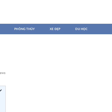
PHÒNG THỦY
XE ĐẸP
DU HỌC