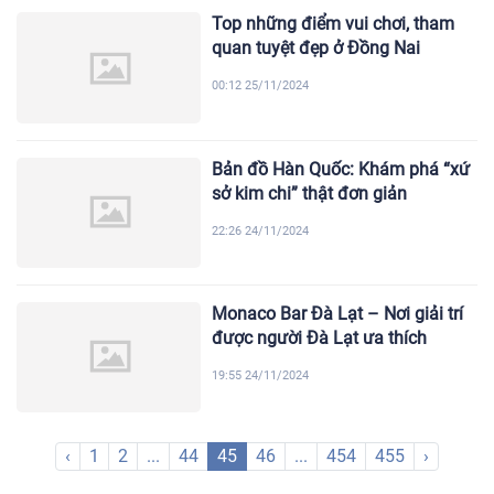
Top những điểm vui chơi, tham
quan tuyệt đẹp ở Đồng Nai
00:12 25/11/2024
Bản đồ Hàn Quốc: Khám phá “xứ
sở kim chi” thật đơn giản
22:26 24/11/2024
Monaco Bar Đà Lạt – Nơi giải trí
được người Đà Lạt ưa thích
19:55 24/11/2024
‹
1
2
...
44
45
46
...
454
455
›