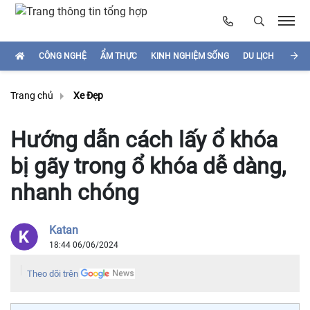
CÔNG NGHỆ
ẨM THỰC
KINH NGHIỆM SỐNG
DU LỊCH
HÌNH
Trang chủ
Xe Đẹp
Hướng dẫn cách lấy ổ khóa
bị gãy trong ổ khóa dễ dàng,
nhanh chóng
Katan
18:44 06/06/2024
Theo dõi trên