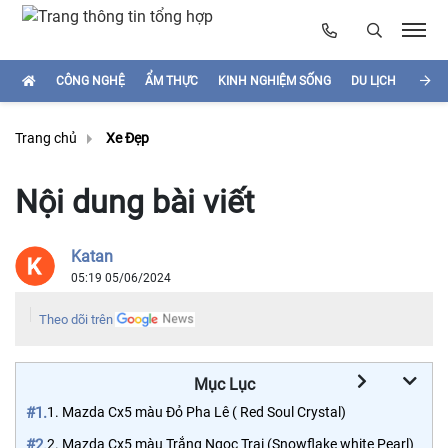
CÔNG NGHỆ
ẨM THỰC
KINH NGHIỆM SỐNG
DU LỊCH
HÌNH
Trang chủ
Xe Đẹp
Nội dung bài viết
Katan
05:19 05/06/2024
Theo dõi trên
Mục Lục
#1.
1. Mazda Cx5 màu Đỏ Pha Lê ( Red Soul Crystal)
#2.
2. Mazda Cx5 màu Trắng Ngọc Trai (Snowflake white Pearl)