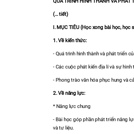
QUÁ TRÌNH HÌNH THÀNH VÀ PHÁT T
(… tiết)
I. MỤC TIÊU (Học xong bài học, học 
1. Về kiến thức:
- Quá trình hình thành và phát triển 
- Các cuộc phát kiến địa lí và sự hìn
- Phong trào văn hóa phục hung và cả
2. Về năng lực:
* Năng lực chung
- Bài học góp phần phát triển năng l
và tư liệu.