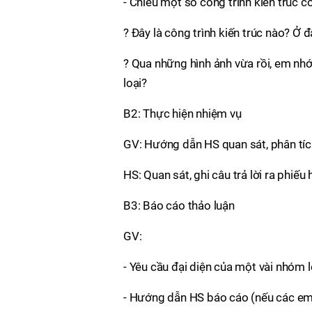
- Chiếu một số công trình kiến trúc c
? Đây là công trình kiến trúc nào? Ở 
? Qua những hình ảnh vừa rồi, em nhớ 
loại?
B2: Thực hiện nhiệm vụ
GV: Hướng dẫn HS quan sát, phân tích 
HS: Quan sát, ghi câu trả lời ra phiếu 
B3: Báo cáo thảo luận
GV:
- Yêu cầu đại diện của một vài nhóm 
- Hướng dẫn HS báo cáo (nếu các em