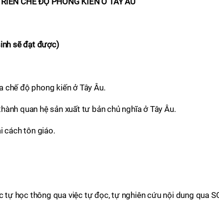
RIỂN CHẾ ĐỘ PHONG KIẾN Ở TÂY ÂU
sinh sẽ đạt được)
của chế độ phong kiến ở Tây Âu.
h thành quan hệ sản xuất tư bản chủ nghĩa ở Tây Âu.
i cách tôn giáo.
ực tự học thông qua việc tự đọc, tự nghiên cứu nội dung qua 