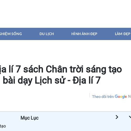
GHIỆM SỐNG
DU LỊCH
HÌNH ẢNH ĐẸP
LÀM ĐẸP
ịa lí 7 sách Chân trời sáng tạo
ài dạy Lịch sử - Địa lí 7
Theo dõi trên
Mục Lục
 tạo