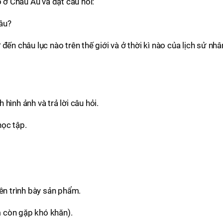
ổ ở Châu Âu và đặt câu hỏi:
đâu?
đến châu lục nào trên thế giới và ở thời kì nào của lịch sử nhâ
hình ảnh và trả lời câu hỏi.
học tập.
lên trình bày sản phẩm.
 còn gặp khó khăn).