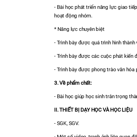
- Bài học phát triển năng lực giao tiế
hoạt động nhóm.
* Năng lực chuyên biệt
- Trình bày được quá trình hình thành
- Trình bày được các cuộc phát kiến đ
- Trình bày được phong trào văn hóa 
3. Về phẩm chất:
- Bài học giúp học sinh trân trọng thà
II. THIẾT BỊ DẠY HỌC VÀ HỌC LIỆU
- SGK, SGV.
- Một số video, tranh ảnh liên quan đ