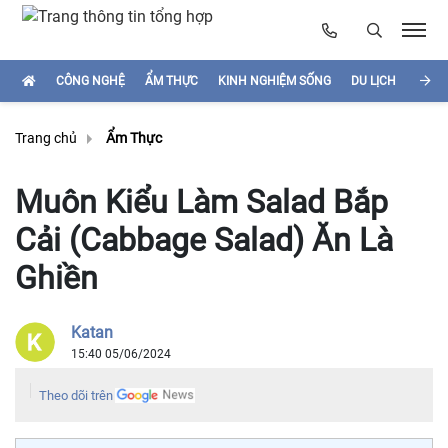
CÔNG NGHỆ
ẨM THỰC
KINH NGHIỆM SỐNG
DU LỊCH
HÌNH
Trang chủ
Ẩm Thực
Muôn Kiểu Làm Salad Bắp
Cải (Cabbage Salad) Ăn Là
Ghiền
Katan
15:40 05/06/2024
Theo dõi trên