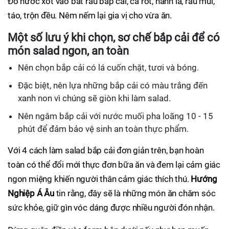
Đổ nước xốt vào bát rau bắp cải, cà rốt, hành lá, rau mùi,
táo, trộn đều. Nêm nếm lại gia vị cho vừa ăn.
Một số lưu ý khi chọn, sơ chế bắp cải để có
món salad ngon, an toàn
Nên chọn bắp cải có lá cuốn chặt, tươi và bóng.
Đặc biệt, nên lựa những bắp cải có màu trắng đến
xanh non vì chúng sẽ giòn khi làm salad.
Nên ngâm bắp cải với nước muối pha loãng 10 - 15
phút để đảm bảo vệ sinh an toàn thực phẩm.
Với 4 cách làm salad bắp cải đơn giản trên, bạn hoàn
toàn có thể đổi mới thực đơn bữa ăn và đem lại cảm giác
ngon miệng khiến người thân cảm giác thích thú.
Hướng
Nghiệp Á Âu
tin rằng, đây sẽ là những món ăn chăm sóc
sức khỏe, giữ gìn vóc dáng được nhiều người đón nhận.