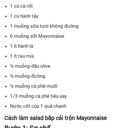
1 củ cà rốt
1 củ hành tây
1 muỗng sữa tươi không đường
6 muỗng xốt Mayonnaise
1 ít hành lá
1 ít rau mùi
½ muỗng dầu olive
½ muỗng đường
½ muỗng cà phê muối
1/3 muỗng cà phê tiêu xay
Nước cốt của 1 quả chanh
Cách làm salad bắp cải trộn Mayonnaise