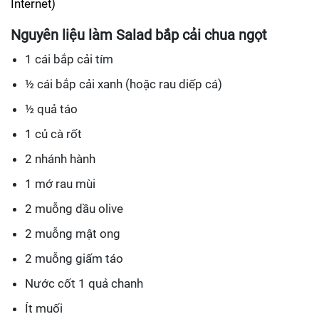
Internet)
Nguyên liệu làm Salad bắp cải chua ngọt
1 cái bắp cải tím
½ cái bắp cải xanh (hoặc rau diếp cá)
½ quả táo
1 củ cà rốt
2 nhánh hành
1 mớ rau mùi
2 muỗng dầu olive
2 muỗng mật ong
2 muỗng giấm táo
Nước cốt 1 quả chanh
Ít muối