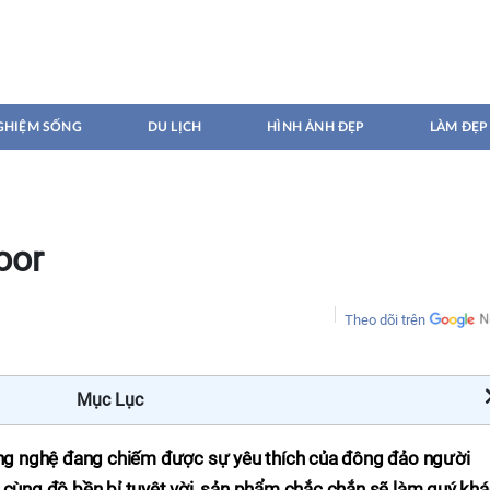
GHIỆM SỐNG
DU LỊCH
HÌNH ẢNH ĐẸP
LÀM ĐẸP
oor
Theo dõi trên
Mục Lục
công nghệ đang chiếm được sự yêu thích của đông đảo người
 cùng độ bền bỉ tuyệt vời, sản phẩm chắc chắn sẽ làm quý kh