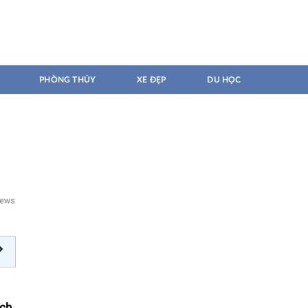
PHÒNG THỦY
XE ĐẸP
DU HỌC
ách