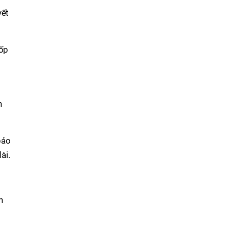
yết
ốp
n
bảo
ài.
h