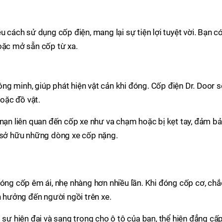
u cách sử dụng cốp điện, mang lại sự tiện lợi tuyệt vời. Bạn c
oặc mở sẵn cốp từ xa.
g minh, giúp phát hiện vật cản khi đóng. Cốp điện Dr. Door s
oặc đồ vật.
 nạn liên quan đến cốp xe như va chạm hoặc bị kẹt tay, đảm b
i sở hữu những dòng xe cốp nặng.
đóng cốp êm ái, nhẹ nhàng hơn nhiều lần. Khi đóng cốp cơ, chắ
h hưởng đến người ngồi trên xe.
 sự hiện đại và sang trọng cho ô tô của bạn, thể hiện đẳng cấ