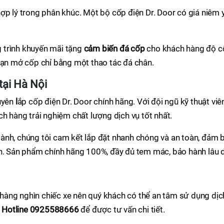
ợp lý trong phân khúc. Một bộ cốp điện Dr. Door có giá niêm 
 trình khuyến mãi tặng
cảm biến đá cốp
cho khách hàng độ c
bạn mở cốp chỉ bằng một thao tác đá chân.
tại Hà Nội
huyên
l
ắp cốp điện Dr. Door chính hãng. Với đội ngũ kỹ thuật viê
h hàng trải nghiệm chất lượng dịch vụ tốt nhất.
ành, chúng tôi cam kết lắp đặt nhanh chóng và an toàn, đảm 
ch. Sản phẩm chính hãng 100%, đầy đủ tem mác, bảo hành lâu d
àng nghìn chiếc xe nên quý khách có thể an tâm sử dụng dịc
a
Hotline 0925588666
để được tư vấn chi tiết.