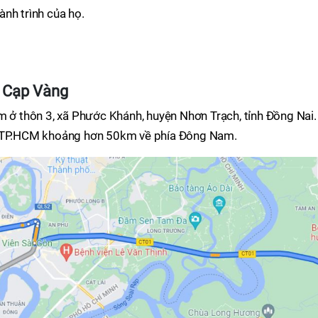
nh trình của họ.
Bò Cạp Vàng
m ở thôn 3, xã Phước Khánh, huyện Nhơn Trạch, tỉnh Đồng Nai.
h TP.HCM khoảng hơn 50km về phía Đông Nam.