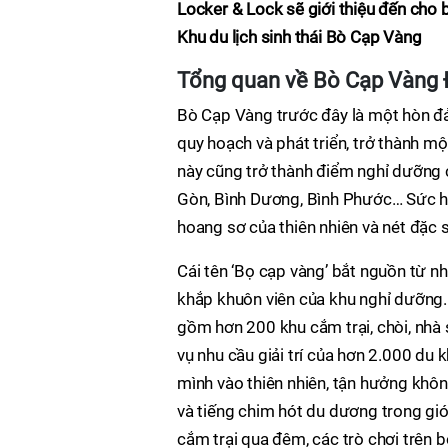
Locker & Lock sẽ giới thiệu đến cho b
Khu du lịch sinh thái Bò Cạp Vàng
Tổng quan về Bò Cạp Vàng 
Bò Cạp Vàng trước đây là một hòn đả
quy hoạch và phát triển, trở thành m
này cũng trở thành điểm nghỉ dưỡng c
Gòn, Bình Dương, Bình Phước… Sức hấ
hoang sơ của thiên nhiên và nét đặc 
Cái tên ‘Bọ cạp vàng’ bắt nguồn từ 
khắp khuôn viên của khu nghỉ dưỡng. 
gồm hơn 200 khu cắm trại, chòi, nhà s
vụ nhu cầu giải trí của hơn 2.000 du
mình vào thiên nhiên, tận hưởng không
và tiếng chim hót du dương trong gi
cắm trại qua đêm, các trò chơi trên