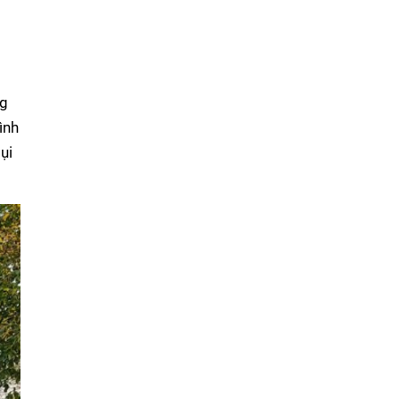
i
ng
ình
ụi