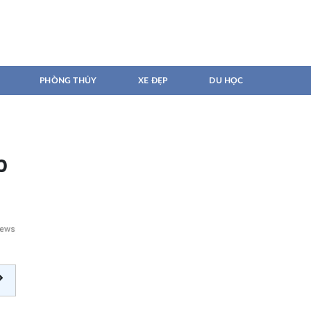
PHÒNG THỦY
XE ĐẸP
DU HỌC
p