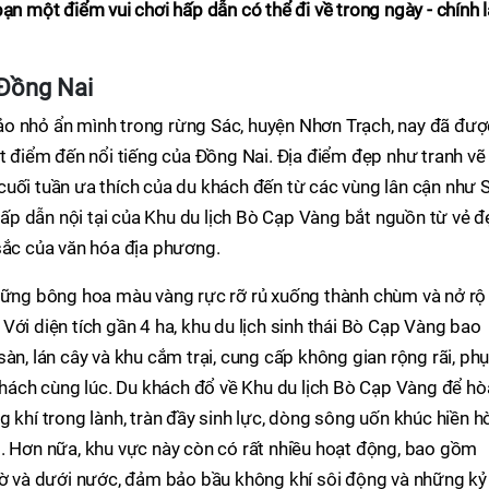
ạn một điểm vui chơi hấp dẫn có thể đi về trong ngày - chính l
Đồng Nai
o nhỏ ẩn mình trong rừng Sác, huyện Nhơn Trạch, nay đã đượ
ột điểm đến nổi tiếng của Đồng Nai. Địa điểm đẹp như tranh vẽ
uối tuần ưa thích của du khách đến từ các vùng lân cận như S
p dẫn nội tại của Khu du lịch Bò Cạp Vàng bắt nguồn từ vẻ đ
sắc của văn hóa địa phương.
những bông hoa màu vàng rực rỡ rủ xuống thành chùm và nở rộ
Với diện tích gần 4 ha, khu du lịch sinh thái Bò Cạp Vàng bao
àn, lán cây và khu cắm trại, cung cấp không gian rộng rãi, ph
 khách cùng lúc. Du khách đổ về Khu du lịch Bò Cạp Vàng để hò
 khí trong lành, tràn đầy sinh lực, dòng sông uốn khúc hiền h
ó. Hơn nữa, khu vực này còn có rất nhiều hoạt động, bao gồm
 bờ và dưới nước, đảm bảo bầu không khí sôi động và những kỷ