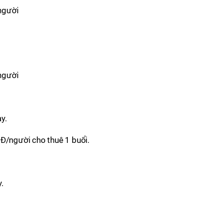
người
người
y.
NĐ/người cho thuê 1 buổi.
.