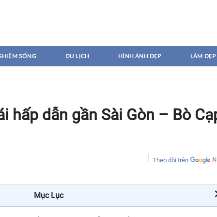
GHIỆM SỐNG
DU LỊCH
HÌNH ẢNH ĐẸP
LÀM ĐẸP
hái hấp dẫn gần Sài Gòn – Bò Cạ
Theo dõi trên
Mục Lục