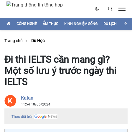
CÔNG NGHỆ
ẨM THỰC
KINH NGHIỆM SỐNG
DU LỊCH
HÌNH
Trang chủ
Du Học
Đi thi IELTS cần mang gì?
Một số lưu ý trước ngày thi
IELTS
Katan
11:54 10/06/2024
Theo dõi trên