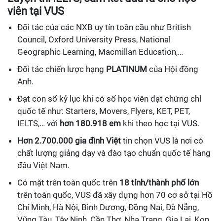
viên tại VUS
Đối tác của các NXB uy tín toàn cầu như British
Council, Oxford University Press, National
Geographic Learning, Macmillan Education,…
Đối tác chiến lược hạng
PLATINUM
của Hội đồng
Anh.
Đạt con số kỷ lục khi có số học viên đạt chứng chỉ
quốc tế như: Starters, Movers, Flyers, KET, PET,
IELTS,… với
hơn 180.918 em
khi theo học tại VUS.
Hơn 2.700.000 gia đình Việt
tin chọn VUS là nơi có
chất lượng giảng dạy và đào tạo chuẩn quốc tế hàng
đầu Việt Nam.
Có mặt trên toàn quốc trên
18 tỉnh/thành phố lớn
trên toàn quốc, VUS đã xây dựng hơn 70 cơ sở tại Hồ
Chí Minh, Hà Nội, Bình Dương, Đồng Nai, Đà Nẵng,
Vũng Tàu, Tây Ninh, Cần Thơ, Nha Trang, Gia Lai, Kon