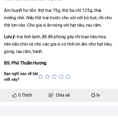
Âm huyết hư tổn: thịt trai 75g, thịt ba chỉ 125g, thái
miếng nhỏ. Nấu thịt trai trước cho sôi vớt bỏ bọt, rồi cho
thịt lợn vào. Cho gia vị ăn nóng với hạt tiêu, rau răm.
Lưu ý:
trai tính lạnh, để đề phòng gây rối loạn tiêu hóa,
nên nấu chín và cho các gia vị có tính ôn ấm như hạt tiêu,
gừng, rau răm, hành.
BS. Phó Thuần Hương
Bạn nghĩ sao về bài
viết này?
0
Thích
Chia sẻ
In