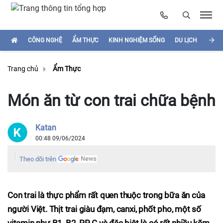
CÔNG NGHỆ
ẨM THỰC
KINH NGHIỆM SỐNG
DU LỊCH
HÌNH
Trang chủ
Ẩm Thực
Món ăn từ con trai chữa bệnh
Katan
00:48 09/06/2024
Theo dõi trên
Con trai là thực phẩm rất quen thuộc trong bữa ăn của
người Việt. Thịt trai giàu đạm, canxi, phốt pho, một số