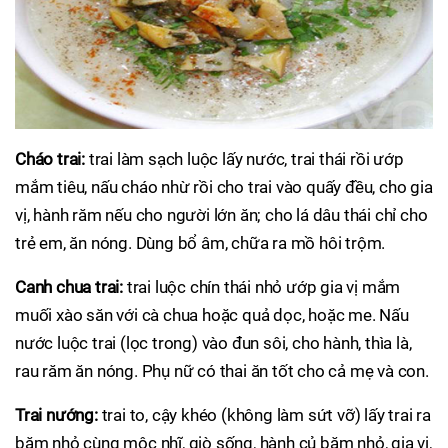
Cháo trai:
trai làm sạch luộc lấy nước, trai thái rồi ướp
mắm tiêu, nấu cháo nhừ rồi cho trai vào quấy đều, cho gia
vị, hành răm nếu cho người lớn ăn; cho lá dâu thái chỉ cho
trẻ em, ăn nóng. Dùng bổ âm, chữa ra mồ hôi trộm.
Canh chua trai:
trai luộc chín thái nhỏ ướp gia vị mắm
muối xào săn với cà chua hoặc quả dọc, hoặc me. Nấu
nước luộc trai (lọc trong) vào đun sôi, cho hành, thìa là,
rau răm ăn nóng. Phụ nữ có thai ăn tốt cho cả mẹ và con.
Trai nướng:
trai to, cậy khéo (không làm sứt vỡ) lấy trai ra
băm nhỏ cùng mộc nhĩ, giò sống, hành củ băm nhỏ, gia vị,