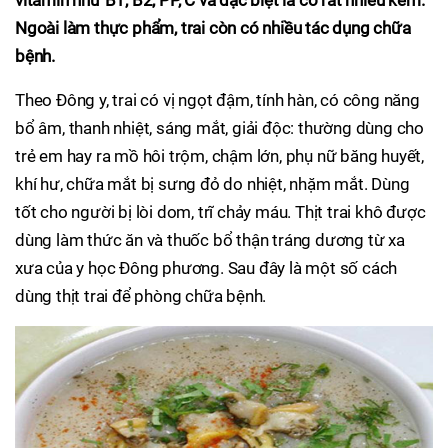
vitamin như B1, B2, PP, C và đặc biệt là có rất nhiều kẽm.
Ngoài làm thực phẩm, trai còn có nhiều tác dụng chữa
bệnh.
Theo Đông y, trai có vị ngọt đậm, tính hàn, có công năng
bổ âm, thanh nhiệt, sáng mắt, giải độc: thường dùng cho
trẻ em hay ra mồ hôi trộm, chậm lớn, phụ nữ băng huyết,
khí hư, chữa mắt bị sưng đỏ do nhiệt, nhặm mắt. Dùng
tốt cho người bị lòi dom, trĩ chảy máu. Thịt trai khô được
dùng làm thức ăn và thuốc bổ thận tráng dương từ xa
xưa của y học Đông phương. Sau đây là một số cách
dùng thịt trai để phòng chữa bệnh.