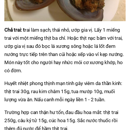
Chả trai: t
rai làm sạch, thái nhỏ, ướp gia vị. Lấy 1 miếng
trai với một miếng thịt ba chỉ. Hoặc thịt nạc băm với trai,
ướp gia vị sau đó bọc lá xương sông hoặc lá lốt đem
nướng trực tiếp trên than củi hoặc xếp vào vỉ kẹp nướng.
Món này tốt cho người hay nhức mỏi cơ xương khớp, ho
có đờm.
Huyết nhiệt phong thịnh mạn tính gây viêm da thần kinh:
thịt trai 30g, rau kim châm 15g, tua mướp 10g, muối
lượng vừa ăn. Nấu canh mỗi ngày liền 1 - 2 tuần.
Trường hợp can thận hư tổn, đau đầu hoa mắt: thịt trai
250g, câu kỷ tử 15g, cúc hoa 15g. Sắc nước thuốc rồi
thêm đủ nước để hầm thịt trai.