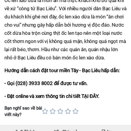
Ốc len xào dừa là món ăn mà thực khách khó bỏ qua khi
về xứ “công tử Bạc Liêu”. Với nhiều người dân Bạc Liêu và
du khách khi ghé nơi đây, ốc len xào dừa là món “ăn chơi
cho vui” nhưng gây hấp dẫn bởi hương vị độc đáo. Nước
cốt dừa hòa trộn cùng thịt ốc len tạo nên một loại nước
cốt thơm ngon với vị không quá mặn, không quá ngọt mà
lại rất béo, thơm. Hầu như các quán ăn, quán nhậu lớn
nhỏ ở Bạc Liêu đều có bán món ốc len xào dừa.
Hướng dẫn cách đặt tour miền Tây - Bạc Liêu hấp dẫn:
- Gọi (028) 3933 8002 để được tư vấn.
- Đặt online và xem thông tin chi tiết TẠI ĐÂY.
Bạn nghĩ sao về bài
viết này?