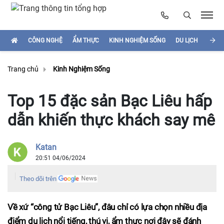
CÔNG NGHỆ
ẨM THỰC
KINH NGHIỆM SỐNG
DU LỊCH
HÌNH
Trang chủ
Kinh Nghiệm Sống
Top 15 đặc sản Bạc Liêu hấp
dẫn khiến thực khách say mê
Katan
20:51 04/06/2024
Theo dõi trên
Về xứ “công tử Bạc Liêu”, đâu chỉ có lựa chọn nhiều địa
điểm du lịch nổi tiếng, thú vị, ẩm thực nơi đây sẽ đánh