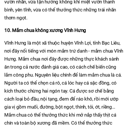
vườn nhãn, vừa tận hưởng không khí miệt vườn thanh
bình, yên tĩnh, vừa có thể thưởng thức những trái nhãn
thơm ngọt.
10. Mắm chua không xương Vĩnh Hưng
Vĩnh Hưng là một xã thuộc huyện Vĩnh Lợi, tỉnh Bạc Liêu,
nơi đây nổi tiếng với món mắm trứ danh - mắm chua Vĩnh
Hưng. Mắm chua nơi đây được những thực khách sành
ăn trong cả nước đánh giá cao, có cách chế biến cũng
lắm công phu. Nguyên liệu chính để làm mắm chua là cá.
Người ta có thể chọn cá rô, cá lóc hay cá sặc đồng, có
kích thước chừng hai ngón tay. Cá được sơ chế bằng
cách loại bỏ đầu, nội tạng, đem để ráo khô, rồi mới ướp
gia vị gồm muối, đường, bột ngọt, thính, tỏi, ớt, riềng…
Mắm chua có thể thưởng thức khi mở nắp thấy thịt cá
chín và toàn bộ xương đã mềm. Có thể thưởng thức