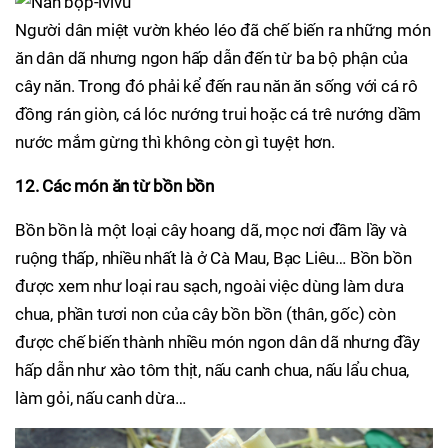
Người dân miệt vườn khéo léo đã chế biến ra những món
ăn dân dã nhưng ngon hấp dẫn đến từ ba bộ phận của
cây năn. Trong đó phải kể đến rau năn ăn sống với cá rô
đồng rán giòn, cá lóc nướng trui hoặc cá trê nướng dầm
nước mắm gừng thì không còn gì tuyệt hơn.
12. Các món ăn từ bồn bồn
Bồn bồn là một loại cây hoang dã, mọc nơi đầm lầy và
ruộng thấp, nhiều nhất là ở Cà Mau, Bạc Liêu… Bồn bồn
được xem như loại rau sạch, ngoài việc dùng làm dưa
chua, phần tươi non của cây bồn bồn (thân, gốc) còn
được chế biến thành nhiều món ngon dân dã nhưng đầy
hấp dẫn như xào tôm thịt, nấu canh chua, nấu lẩu chua,
làm gỏi, nấu canh dừa…