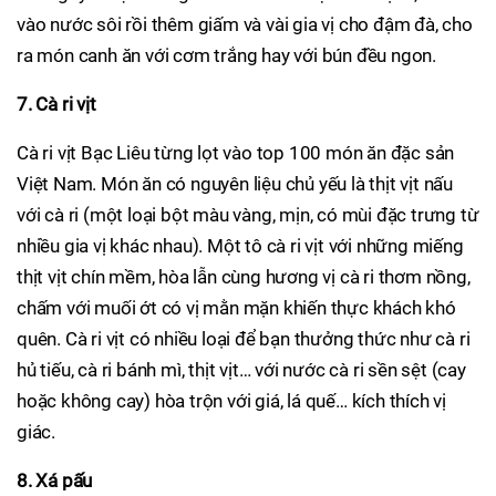
vào nước sôi rồi thêm giấm và vài gia vị cho đậm đà, cho
ra món canh ăn với cơm trắng hay với bún đều ngon.
7. Cà ri vịt
Cà ri vịt Bạc Liêu từng lọt vào top 100 món ăn đặc sản
Việt Nam. Món ăn có nguyên liệu chủ yếu là thịt vịt nấu
với cà ri (một loại bột màu vàng, mịn, có mùi đặc trưng từ
nhiều gia vị khác nhau). Một tô cà ri vịt với những miếng
thịt vịt chín mềm, hòa lẫn cùng hương vị cà ri thơm nồng,
chấm với muối ớt có vị mằn mặn khiến thực khách khó
quên. Cà ri vịt có nhiều loại để bạn thưởng thức như cà ri
hủ tiếu, cà ri bánh mì, thịt vịt… với nước cà ri sền sệt (cay
hoặc không cay) hòa trộn với giá, lá quế… kích thích vị
giác.
8. Xá pấu