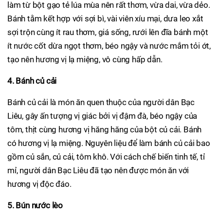
làm từ bột gạo tẻ lúa mùa nên rất thơm, vừa dai, vừa dẻo.
Bánh tằm kết hợp với sợi bì, vài viên xíu mại, dưa leo xắt
sợi trộn cùng ít rau thơm, giá sống, rưới lên đĩa bánh một
ít nước cốt dừa ngọt thơm, béo ngậy và nước mắm tỏi ớt,
tạo nên hương vị lạ miệng, vô cùng hấp dẫn.
4. Bánh củ cải
Bánh củ cải là món ăn quen thuộc của người dân Bạc
Liêu, gây ấn tượng vị giác bởi vị đậm đà, béo ngậy của
tôm, thịt cùng hương vị hăng hăng của bột củ cải. Bánh
có hương vị lạ miệng. Nguyên liệu để làm bánh củ cải bao
gồm củ sắn, củ cải, tôm khô. Với cách chế biến tinh tế, tỉ
mỉ, người dân Bạc Liêu đã tạo nên được món ăn với
hương vị độc đáo.
5. Bún nước lèo