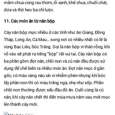
mắm chua cùng rau thơm, ổi xanh, khế chua, chuối chát,
dứa và thịt heo ba chỉ luộc.
11. Các món ăn từ năn bộp
Cây năn bộp mọc nhiều ở các tỉnh như An Giang, Đồng
Tháp, Long An, Cà Mau… song nơi có nhiều nhất có lẽ là
vùng Bạc Liêu, Sóc Trăng. Gọi là năn bộp vì thân rỗng, khi
vỗ vào sẽ phát ra tiếng “bộp” rất vui tai. Cây năn bộp có
ba phần gồm đọt năn, chồi non và củ năn đều được sử
dụng để chế biến ra nhiều món ăn. Đọt năn mọc ở gần
gốc, có màu vàng nâu xỉn vì nhiễm phèn nhưng khi bóc
lấy phần non thì có màu trắng ngà, nhẹ như xốp. Phần
chồi non thường được sếu đầu đỏ ăn. Cuối cùng là củ
năn, khi cây năn chết thì đến mùa mưa năm sau mới mọc
lên thành cây mới.