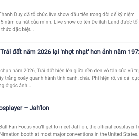
ĩ Thanh Duy đã tổ chức live show đầu tiên trong đời để kỷ niệm
 năm ca hát của mình. Live show có tên Delilah Land được tổ
thức đặc biệt...
 Trái đất năm 2026 lại 'nhợt nhạt' hơn ảnh năm 197
chụp năm 2026, Trái đất hiện lên giữa nền đen vô tận của vũ trụ
trắng xoáy quanh hành tinh xanh, châu Phi hiện rõ, và dải cự
g ở góc ảnh...
splayer – Jah’lon
Ball Fan Focus you’ll get to meet Jah’lon, the official cosplayer f
Nimation booth at most major conventions in the United States.