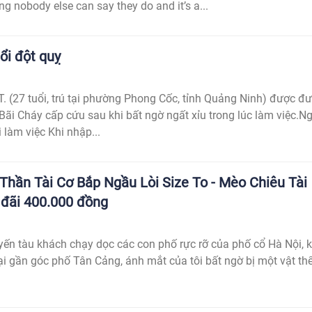
g nobody else can say they do and it’s a...
ổi đột quỵ
T. (27 tuổi, trú tại phường Phong Cốc, tỉnh Quảng Ninh) được đ
Bãi Cháy cấp cứu sau khi bất ngờ ngất xỉu trong lúc làm việc.N
i làm việc Khi nhập...
hần Tài Cơ Bắp Ngầu Lòi Size To - Mèo Chiêu Tài
 đãi 400.000 đồng
ến tàu khách chạy dọc các con phố rực rỡ của phố cổ Hà Nội, k
lại gần góc phố Tân Cảng, ánh mắt của tôi bất ngờ bị một vật th