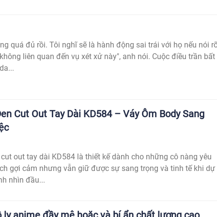
g quá đủ rồi. Tôi nghĩ sẽ là hành động sai trái với họ nếu nói r
không liên quan đến vụ xét xử này", anh nói. Cuộc điều trần bất
a...
en Cut Out Tay Dài KD584 – Váy Ôm Body Sang
ệc
ut out tay dài KD584 là thiết kế dành cho những cô nàng yêu
ch gợi cảm nhưng vẫn giữ được sự sang trọng và tinh tế khi dự
nh nhìn đầu...
 ly anime đầy mê hoặc và bí ẩn chất lượng cao