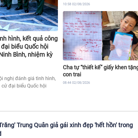
10:58 02/08/2026
ình hình, kết quả công
đại biểu Quốc hội
Ninh Bình, nhiệm kỳ
Cha tự “thiết kế” giấy khen tặn
con trai
i nghị đánh giá tình hình,
08:44 02/08/2026
 cử đại biểu Quốc hội
răng' Trung Quân giả gái xinh đẹp 'hết hồn' trong
d