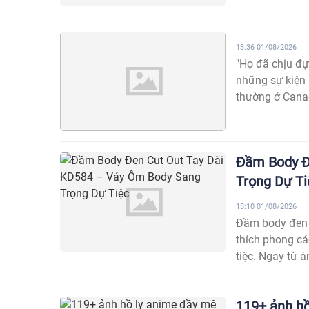
13:36 01/08/2026
"Họ đã chịu đựn
những sự kiện 
thường ở Canad
Đầm Body Đ
Trọng Dự Ti
13:10 01/08/2026
Đầm body đen c
thích phong cá
tiệc. Ngay từ á
119+ ảnh hồ