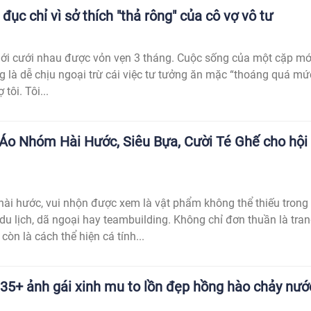
 đục chỉ vì sở thích "thả rông" của cô vợ vô tư
ới cưới nhau được vỏn vẹn 3 tháng. Cuộc sống của một cặp mớ
g là dễ chịu ngoại trừ cái việc tư tưởng ăn mặc “thoáng quá mứ
 tôi. Tôi...
o Nhóm Hài Hước, Siêu Bựa, Cười Té Ghế cho hội
i hước, vui nhộn được xem là vật phẩm không thể thiếu trong
u lịch, dã ngoại hay teambuilding. Không chỉ đơn thuần là tra
òn là cách thể hiện cá tính...
35+ ảnh gái xinh mu to lồn đẹp hồng hào chảy nướ