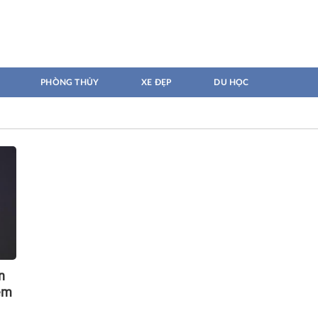
PHÒNG THỦY
XE ĐẸP
DU HỌC
n
đêm