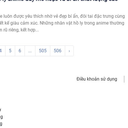
e luôn được yêu thích nhờ vẻ đẹp bí ẩn, đôi tai đặc trưng cùng
ết kế giàu cảm xúc. Những nhân vật hồ ly trong anime thường
rũ riêng, kết hợp...
4
5
6
...
505
506
›
Điều khoản sử dụng
ở
ng
ng