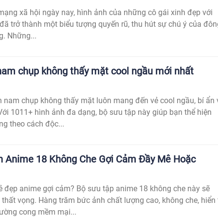
 mạng xã hội ngày nay, hình ảnh của những cô gái xinh đẹp với
 đã trở thành một biểu tượng quyến rũ, thu hút sự chú ý của đôn
. Những...
nam chụp không thấy mặt cool ngầu mới nhất
 nam chụp không thấy mặt luôn mang đến vẻ cool ngầu, bí ẩn 
Với 1011+ hình ảnh đa dạng, bộ sưu tập này giúp bạn thể hiện
ng theo cách độc...
h Anime 18 Không Che Gợi Cảm Đầy Mê Hoặc
 đẹp anime gợi cảm? Bộ sưu tập anime 18 không che này sẽ
thất vọng. Hàng trăm bức ảnh chất lượng cao, không che, hiển 
đường cong mềm mại...