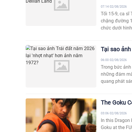
07:14 02/08/2026
Tối 15-9, ca s
chặng đường 15
chức dưới hình 
Tại sao ảnh
06:00 02/08/2026
Trong bức ảnh 
những đám mây 
quang phát sán
The Goku Co
03:06 02/08/2026
In this Dragon 
Goku at the FU