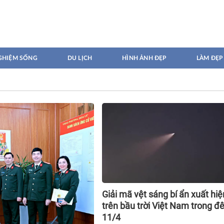
GHIỆM SỐNG
DU LỊCH
HÌNH ẢNH ĐẸP
LÀM ĐẸP
Giải mã vệt sáng bí ẩn xuất hiệ
trên bầu trời Việt Nam trong 
11/4