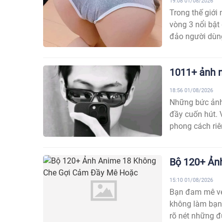
19:08 01/08/2026
Trong thế giới
vòng 3 nổi bật
đảo người dùng
1011+ ảnh 
18:56 01/08/2026
Những bức ảnh
đầy cuốn hút. 
phong cách riê
Bộ 120+ Ản
15:10 01/08/2026
Bạn đam mê vẻ
không làm bạn 
rõ nét những 