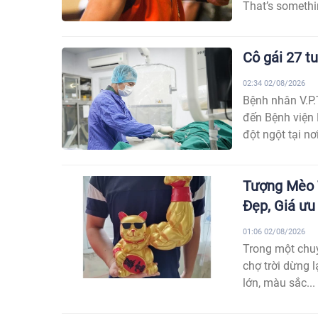
That’s somethin
Cô gái 27 tu
02:34 02/08/2026
Bệnh nhân V.P.
đến Bệnh viện 
đột ngột tại nơ
Tượng Mèo T
Đẹp, Giá ưu
01:06 02/08/2026
Trong một chuy
chợ trời dừng 
lớn, màu sắc...