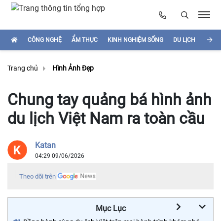
CÔNG NGHỆ
ẨM THỰC
KINH NGHIỆM SỐNG
DU LỊCH
HÌNH
Trang chủ
Hình Ảnh Đẹp
Chung tay quảng bá hình ảnh
du lịch Việt Nam ra toàn cầu
Katan
04:29 09/06/2026
Theo dõi trên
Mục Lục