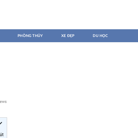
PHÒNG THỦY
XE ĐẸP
DU HỌC
út