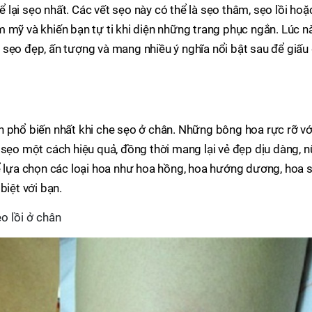
để lại sẹo nhất. Các vết sẹo này có thể là sẹo thâm, sẹo lồi hoặ
 mỹ và khiến bạn tự ti khi diện những trang phục ngắn. Lúc nà
sẹo đẹp, ấn tượng và mang nhiều ý nghĩa nổi bật sau để giấu 
n phổ biến nhất khi che sẹo ở chân. Những bông hoa rực rỡ vớ
 sẹo một cách hiệu quả, đồng thời mang lại vẻ đẹp dịu dàng, n
ể lựa chọn các loại hoa như hoa hồng, hoa hướng dương, hoa s
biệt với bạn.
o lồi ở chân