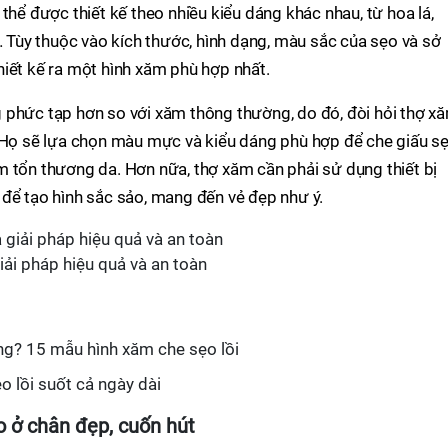
thể được thiết kế theo nhiều kiểu dáng khác nhau, từ hoa lá,
,… Tùy thuộc vào kích thước, hình dạng, màu sắc của sẹo và sở
iết kế ra một hình xăm phù hợp nhất.
 phức tạp hơn so với xăm thông thường, do đó, đòi hỏi thợ x
. Họ sẽ lựa chọn màu mực và kiểu dáng phù hợp để che giấu s
m tổn thương da. Hơn nữa, thợ xăm cần phải sử dụng thiết bị
để tạo hình sắc sảo, mang đến vẻ đẹp như ý.
iải pháp hiệu quả và an toàn
ng? 15 mẫu hình xăm che sẹo lồi
 lồi suốt cả ngày dài
 ở chân đẹp, cuốn hút