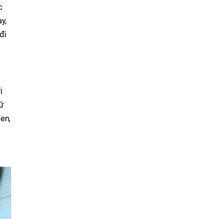
c
y,
đi
i
ữ
en,