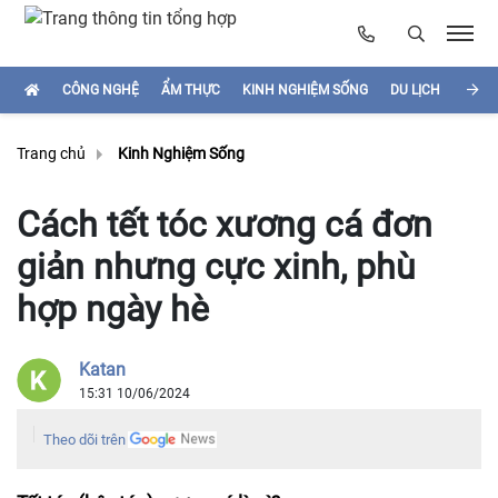
CÔNG NGHỆ
ẨM THỰC
KINH NGHIỆM SỐNG
DU LỊCH
HÌNH
Trang chủ
Kinh Nghiệm Sống
Cách tết tóc xương cá đơn
giản nhưng cực xinh, phù
hợp ngày hè
Katan
15:31 10/06/2024
Theo dõi trên