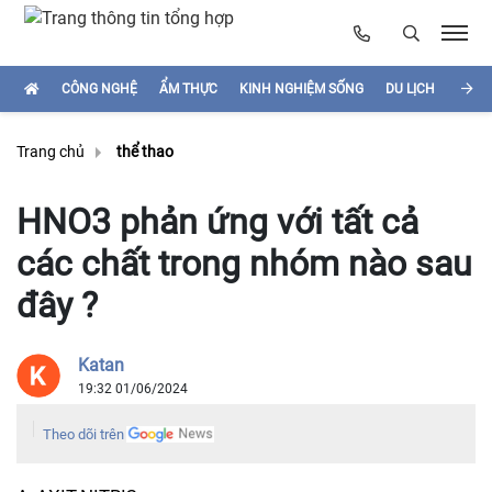
CÔNG NGHỆ
ẨM THỰC
KINH NGHIỆM SỐNG
DU LỊCH
HÌNH
Trang chủ
thể thao
HNO3 phản ứng với tất cả
các chất trong nhóm nào sau
đây ?
Katan
19:32 01/06/2024
Theo dõi trên