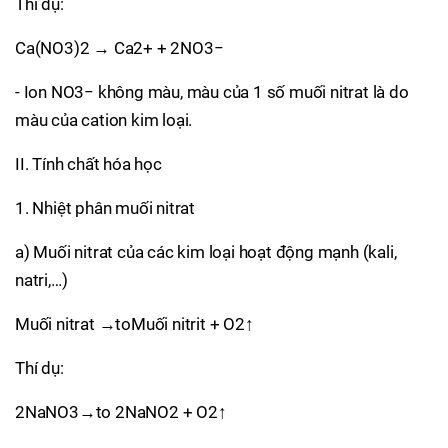
Thí dụ:
Ca(NO3)2 → Ca2+ + 2NO3−
- Ion NO3− không màu, màu của 1 số muối nitrat là do
màu của cation kim loại.
II. Tính chất hóa học
1. Nhiệt phân muối nitrat
a) Muối nitrat của các kim loại hoạt động mạnh (kali,
natri,…)
Muối nitrat →toMuối nitrit + O2↑
Thí dụ:
2NaNO3→to 2NaNO2 + O2↑