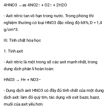
4HNO3 →as 4NO2↑ + O2↑ + 2H2O
- Axit nitric tan vô hạn trong nước. Trong phòng thí
nghiệm thường có loại HNO3 đặc nồng độ 68%, D = 1,4
g/cm^3.
III. Tính chất hóa học
1. Tính axit
- Axit nitric là một trong số các axit mạnh nhất, trong
dung dịch phân li hoàn toàn:
HNO3 → H+ + NO3−
- Dung dịch axit HNO3 có đầy đủ tính chất của một dung
dịch axit: làm đỏ quỳ tím, tác dụng với oxit bazơ, bazơ,
muối của axit yếu hơn.