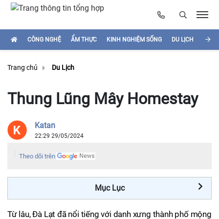
CÔNG NGHỆ
ẨM THỰC
KINH NGHIỆM SỐNG
DU LỊCH
HÌNH
Trang chủ
Du Lịch
Thung Lũng Mây Homestay
Katan
22:29 29/05/2024
Theo dõi trên
Mục Lục
Từ lâu, Đà Lạt đã nổi tiếng với danh xưng thành phố mộng