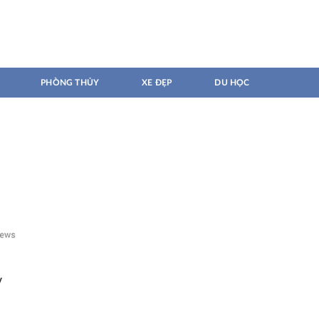
PHÒNG THỦY
XE ĐẸP
DU HỌC
y