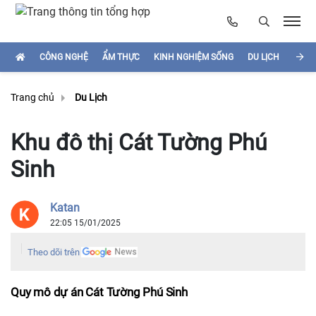
CÔNG NGHỆ
ẨM THỰC
KINH NGHIỆM SỐNG
DU LỊCH
HÌNH
Trang chủ
Du Lịch
Khu đô thị Cát Tường Phú
Sinh
Katan
22:05 15/01/2025
Theo dõi trên
Quy mô dự án Cát Tường Phú Sinh