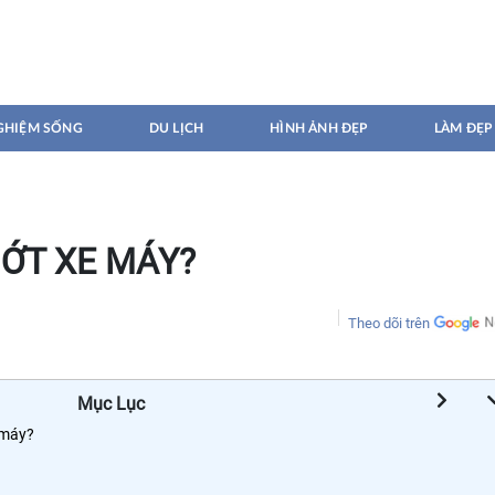
GHIỆM SỐNG
DU LỊCH
HÌNH ẢNH ĐẸP
LÀM ĐẸP
ỚT XE MÁY?
Theo dõi trên
Mục Lục
 máy?