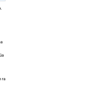
.
ma
của
h ra