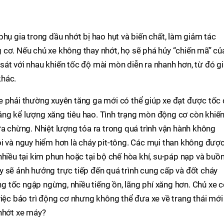
hụ gia trong dầu nhớt bị hao hụt và biến chất, làm giảm tác
 cơ. Nếu chủ xe không thay nhớt, họ sẽ phá hủy “chiến mã” củ
sát với nhau khiến tốc độ mài mòn diễn ra nhanh hơn, từ đó g
khác.
e phải thường xuyên tăng ga mới có thể giúp xe đạt được tốc
ng kể lượng xăng tiêu hao. Tình trạng mòn động cơ còn khiến
ữa chừng. Nhiệt lượng tỏa ra trong quá trình vận hành không
i và nguy hiểm hơn là cháy pit-tông. Các mụi than không đượ
nhiều tại kim phun hoặc tại bộ chế hòa khí, su-páp nạp và buồ
 sẽ ảnh hưởng trực tiếp đến quá trình cung cấp và đốt cháy
ăng tốc ngập ngừng, nhiều tiếng ồn, lãng phí xăng hơn. Chủ xe 
việc bảo trì động cơ nhưng không thể đưa xe về trang thái mới
 nhớt xe máy?