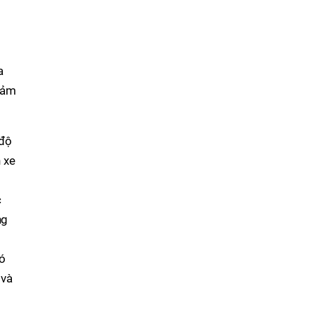
a
iảm
 độ
 xe
c
ng
có
 và