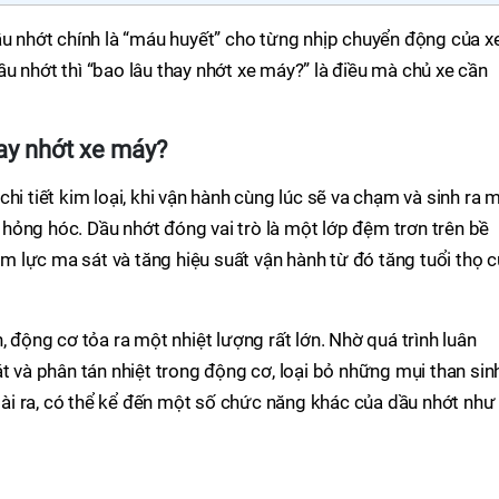
ầu nhớt chính là “máu huyết” cho từng nhịp chuyển động của xe
u nhớt thì “bao lâu thay nhớt xe máy?” là điều mà chủ xe cần
ay nhớt xe máy?
hi tiết kim loại, khi vận hành cùng lúc sẽ va chạm và sinh ra 
hỏng hóc. Dầu nhớt đóng vai trò là một lớp đệm trơn trên bề
iảm lực ma sát và tăng hiệu suất vận hành từ đó tăng tuổi thọ 
, động cơ tỏa ra một nhiệt lượng rất lớn. Nhờ quá trình luân
t và phân tán nhiệt trong động cơ, loại bỏ những mụi than sin
goài ra, có thể kể đến một số chức năng khác của dầu nhớt như