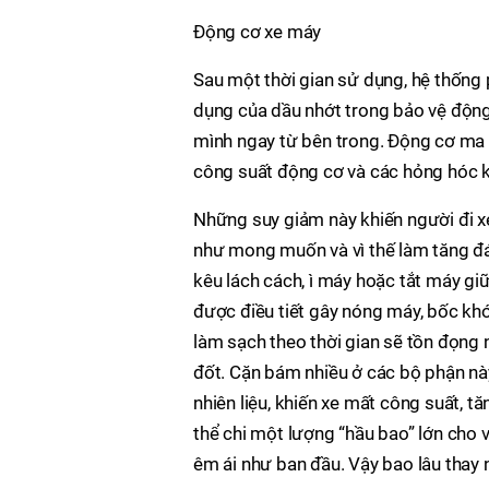
Động cơ xe máy
Sau một thời gian sử dụng, hệ thống p
dụng của dầu nhớt trong bảo vệ động
mình ngay từ bên trong. Động cơ ma 
công suất động cơ và các hỏng hóc 
Những suy giảm này khiến người đi x
như mong muốn và vì thế làm tăng đá
kêu lách cách, ì máy hoặc tắt máy gi
được điều tiết gây nóng máy, bốc khó
làm sạch theo thời gian sẽ tồn đọng 
đốt. Cặn bám nhiều ở các bộ phận này
nhiên liệu, khiến xe mất công suất, t
thể chi một lượng “hầu bao” lớn cho 
êm ái như ban đầu. Vậy bao lâu thay